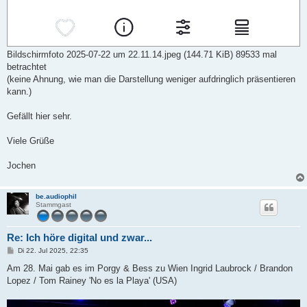
Bildschirmfoto 2025-07-22 um 22.11.14.jpeg (144.71 KiB) 89533 mal
betrachtet
(keine Ahnung, wie man die Darstellung weniger aufdringlich präsentieren
kann.)
Gefällt hier sehr.
Viele Grüße
Jochen
be.audiophil
Stammgast
Re: Ich höre digital und zwar...
B
Di 22. Jul 2025, 22:35
e
i
Am 28. Mai gab es im Porgy & Bess zu Wien Ingrid Laubrock / Brandon
t
Lopez / Tom Rainey 'No es la Playa' (USA)
r
a
g