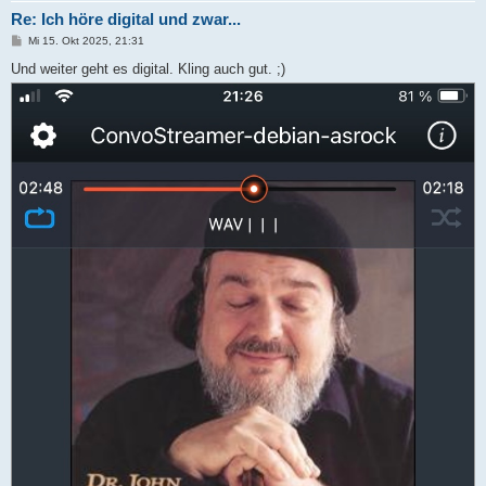
Re: Ich höre digital und zwar...
B
Mi 15. Okt 2025, 21:31
e
i
Und weiter geht es digital. Kling auch gut. ;)
t
r
a
g