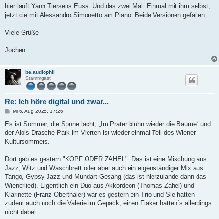
a
hier läuft Yann Tiersens Eusa. Und das zwei Mal: Einmal mit ihm selbst,
g
jetzt die mit Alessandro Simonetto am Piano. Beide Versionen gefallen.
Viele Grüße
Jochen
be.audiophil
Stammgast
Re: Ich höre digital und zwar...
B
Mi 6. Aug 2025, 17:26
e
i
Es ist Sommer, die Sonne lacht, „Im Prater blühn wieder die Bäume“ und
t
der Alois-Drasche-Park im Vierten ist wieder einmal Teil des Wiener
r
a
Kultursommers.
g
Dort gab es gestern "KOPF ODER ZAHEL". Das ist eine Mischung aus
Jazz, Witz und Waschbrett oder aber auch ein eigenständiger Mix aus
Tango, Gypsy-Jazz und Mundart-Gesang (das ist hierzulande dann das
Wienerlied). Eigentlich ein Duo aus Akkordeon (Thomas Zahel) und
Klarinette (Franz Oberthaler) war es gestern ein Trio und Sie hatten
zudem auch noch die Valerie im Gepäck; einen Fiaker hatten´s allerdings
nicht dabei.