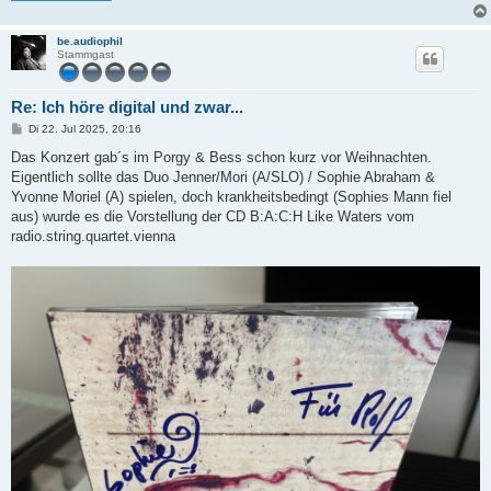
be.audiophil
Stammgast
Re: Ich höre digital und zwar...
B
Di 22. Jul 2025, 20:16
e
i
Das Konzert gab´s im Porgy & Bess schon kurz vor Weihnachten.
t
Eigentlich sollte das Duo Jenner/Mori (A/SLO) / Sophie Abraham &
r
a
Yvonne Moriel (A) spielen, doch krankheitsbedingt (Sophies Mann fiel
g
aus) wurde es die Vorstellung der CD B:A:C:H Like Waters vom
radio.string.quartet.vienna