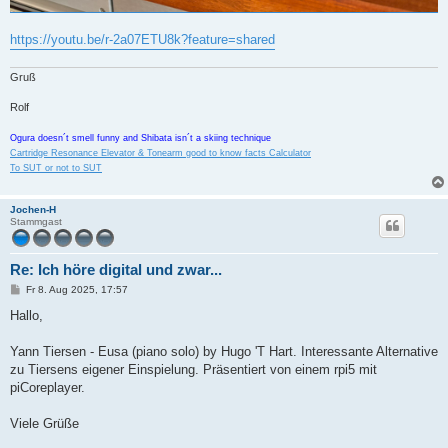
https://youtu.be/r-2a07ETU8k?feature=shared
Gruß
Rolf
Ogura doesn´t smell funny and Shibata isn´t a skiing technique
Cartridge Resonance Elevator & Tonearm good to know facts Calculator
To SUT or not to SUT
Jochen-H
Stammgast
Re: Ich höre digital und zwar...
B
Fr 8. Aug 2025, 17:57
e
i
Hallo,
t
r
a
Yann Tiersen - Eusa (piano solo) by Hugo 'T Hart. Interessante Alternative
g
zu Tiersens eigener Einspielung. Präsentiert von einem rpi5 mit
piCoreplayer.
Viele Grüße