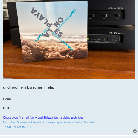
und noch ein bisschen mehr.
Gruß
Rolf
Ogura doesn´t smell funny and Shibata isn´t a skiing technique
Cartridge Resonance Elevator & Tonearm good to know facts Calculator
To SUT or not to SUT