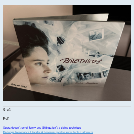
Gruß
Rolf
Ogura doesn´t smell funny and Shibata isn´t a skiing technique
Cartridge Resonance Elevator & Tonearm good to know facts Calculator