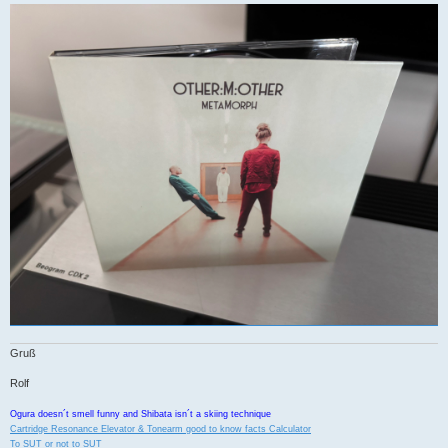
Gruß
Rolf
Ogura doesn´t smell funny and Shibata isn´t a skiing technique
Cartridge Resonance Elevator & Tonearm good to know facts Calculator
To SUT or not to SUT