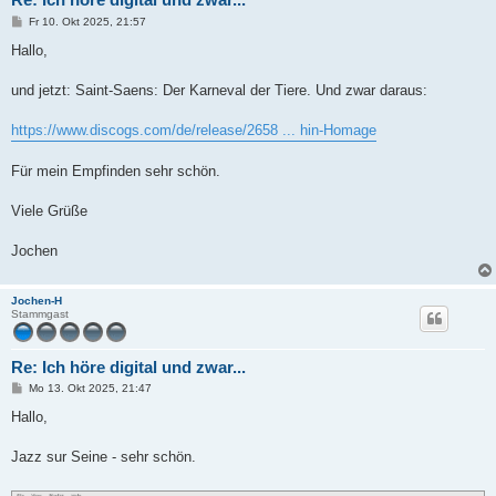
B
Fr 10. Okt 2025, 21:57
e
i
Hallo,
t
r
a
und jetzt: Saint-Saens: Der Karneval der Tiere. Und zwar daraus:
g
https://www.discogs.com/de/release/2658 ... hin-Homage
Für mein Empfinden sehr schön.
Viele Grüße
Jochen
Jochen-H
Stammgast
Re: Ich höre digital und zwar...
B
Mo 13. Okt 2025, 21:47
e
i
Hallo,
t
r
a
Jazz sur Seine - sehr schön.
g