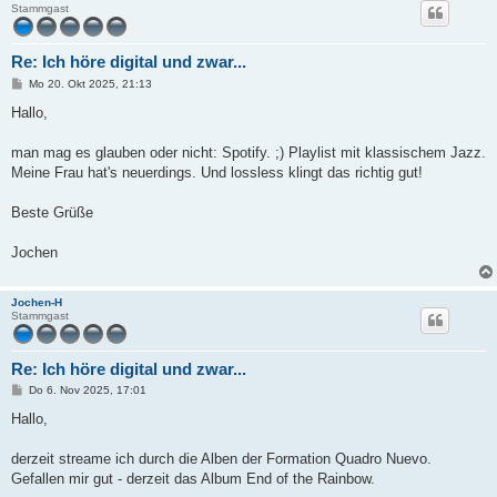
Stammgast
Re: Ich höre digital und zwar...
B
Mo 20. Okt 2025, 21:13
e
i
Hallo,
t
r
a
man mag es glauben oder nicht: Spotify. ;) Playlist mit klassischem Jazz.
g
Meine Frau hat's neuerdings. Und lossless klingt das richtig gut!
Beste Grüße
Jochen
Jochen-H
Stammgast
Re: Ich höre digital und zwar...
B
Do 6. Nov 2025, 17:01
e
i
Hallo,
t
r
a
derzeit streame ich durch die Alben der Formation Quadro Nuevo.
g
Gefallen mir gut - derzeit das Album End of the Rainbow.