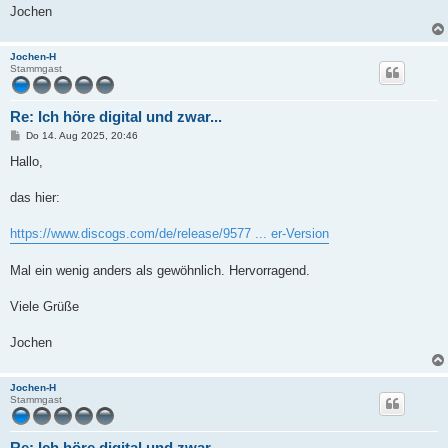
Jochen
Jochen-H
Stammgast
Re: Ich höre digital und zwar...
B
Do 14. Aug 2025, 20:46
e
i
Hallo,
t
r
a
das hier:
g
https://www.discogs.com/de/release/9577 ... er-Version
Mal ein wenig anders als gewöhnlich. Hervorragend.
Viele Grüße
Jochen
Jochen-H
Stammgast
Re: Ich höre digital und zwar...