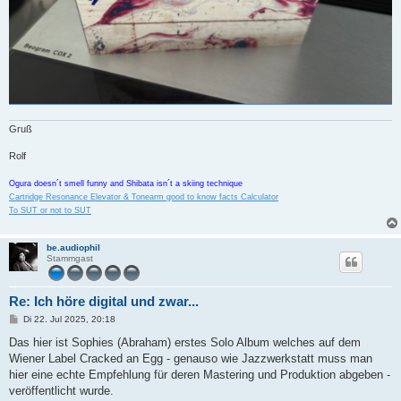
Gruß
Rolf
Ogura doesn´t smell funny and Shibata isn´t a skiing technique
Cartridge Resonance Elevator & Tonearm good to know facts Calculator
To SUT or not to SUT
be.audiophil
Stammgast
Re: Ich höre digital und zwar...
B
Di 22. Jul 2025, 20:18
e
i
Das hier ist Sophies (Abraham) erstes Solo Album welches auf dem
t
Wiener Label Cracked an Egg - genauso wie Jazzwerkstatt muss man
r
a
hier eine echte Empfehlung für deren Mastering und Produktion abgeben -
g
veröffentlicht wurde.