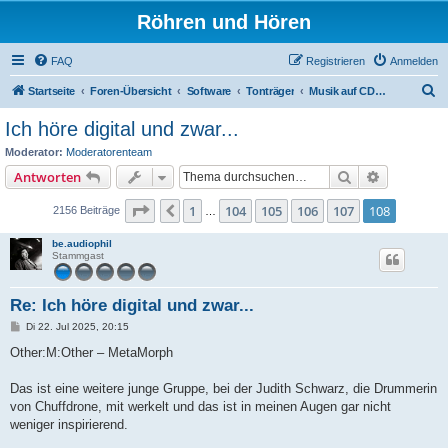
Röhren und Hören
FAQ
Registrieren
Anmelden
S
Startseite
Foren-Übersicht
Software
Tonträger
Musik auf CDs und LPs allgemein
u
Ich höre digital und zwar...
c
Moderator:
Moderatorenteam
h
Suche
Erweiterte
Antworten
e
Seite
108
von
108
1
104
105
106
107
108
Vorherige
2156 Beiträge
…
be.audiophil
Stammgast
Re: Ich höre digital und zwar...
B
Di 22. Jul 2025, 20:15
e
i
Other:M:Other – MetaMorph
t
r
a
Das ist eine weitere junge Gruppe, bei der Judith Schwarz, die Drummerin
g
von Chuffdrone, mit werkelt und das ist in meinen Augen gar nicht
weniger inspirierend.