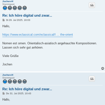
Jochen-H
Stammgast
Re: Ich höre digital und zwar...
B
Di 29. Jul 2025, 16:03
e
i
Hallo,
t
r
a
https://www.eclassical.com/eclassical/l ... the-orient
g
Nomen est omen. Orientalisch-asiatisch angehauchte Kompositionen.
Lassen sich sehr gut anhören.
Viele Grüße
Jochen
Jochen-H
Stammgast
Re: Ich höre digital und zwar...
B
Do 31. Jul 2025, 10:43
e
i
Hallo,
t
r