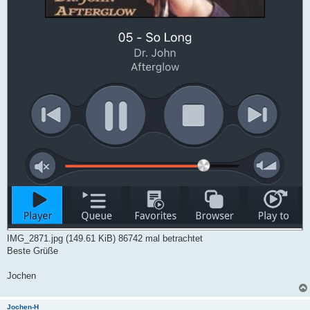
IMG_2871.jpg (149.61 KiB) 86742 mal betrachtet
Beste Grüße
Jochen
Jochen-H