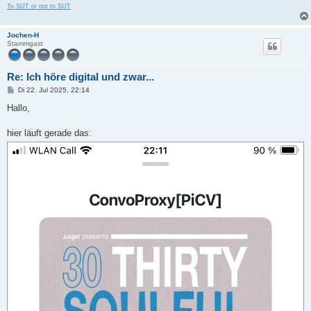
To SUT or not to SUT
Jochen-H
Stammgast
Re: Ich höre digital und zwar...
B
Di 22. Jul 2025, 22:14
e
i
Hallo,
t
r
a
hier läuft gerade das:
g