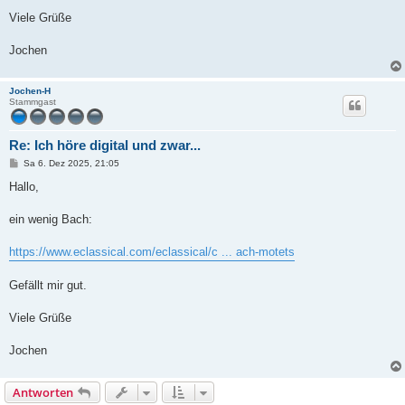
Viele Grüße
Jochen
Jochen-H
Stammgast
Re: Ich höre digital und zwar...
B
Sa 6. Dez 2025, 21:05
e
i
Hallo,
t
r
a
ein wenig Bach:
g
https://www.eclassical.com/eclassical/c ... ach-motets
Gefällt mir gut.
Viele Grüße
Jochen
Antworten