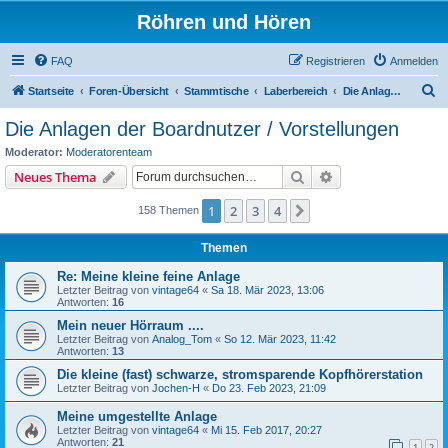
Röhren und Hören
FAQ
Registrieren
Anmelden
S
Startseite
Foren-Übersicht
Stammtische
Laberbereich
Die Anlagen der Boardnutzer / Vorstellungen
u
Die Anlagen der Boardnutzer / Vorstellungen
c
Moderator:
Moderatorenteam
h
Suche
Erweiterte Suche
Neues Thema
e
1
2
3
4
Nächste
158 Themen
Themen
Re: Meine kleine feine Anlage
Letzter Beitrag von
vintage64
«
Sa 18. Mär 2023, 13:06
Antworten:
16
Mein neuer Hörraum ....
Letzter Beitrag von
Analog_Tom
«
So 12. Mär 2023, 11:42
Antworten:
13
Die kleine (fast) schwarze, stromsparende Kopfhörerstation
Letzter Beitrag von
Jochen-H
«
Do 23. Feb 2023, 21:09
Meine umgestellte Anlage
Letzter Beitrag von
vintage64
«
Mi 15. Feb 2017, 20:27
Antworten:
21
1
2