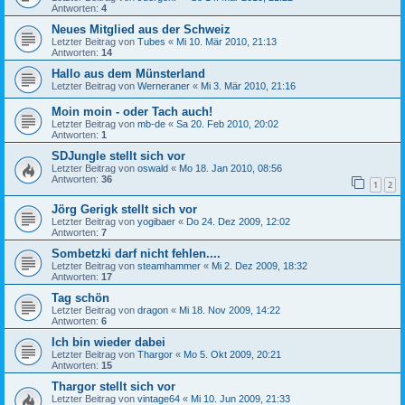
Antworten:
4
Neues Mitglied aus der Schweiz
Letzter Beitrag von
Tubes
«
Mi 10. Mär 2010, 21:13
Antworten:
14
Hallo aus dem Münsterland
Letzter Beitrag von
Werneraner
«
Mi 3. Mär 2010, 21:16
Moin moin - oder Tach auch!
Letzter Beitrag von
mb-de
«
Sa 20. Feb 2010, 20:02
Antworten:
1
SDJungle stellt sich vor
Letzter Beitrag von
oswald
«
Mo 18. Jan 2010, 08:56
Antworten:
36
1
2
Jörg Gerigk stellt sich vor
Letzter Beitrag von
yogibaer
«
Do 24. Dez 2009, 12:02
Antworten:
7
Sombetzki darf nicht fehlen....
Letzter Beitrag von
steamhammer
«
Mi 2. Dez 2009, 18:32
Antworten:
17
Tag schön
Letzter Beitrag von
dragon
«
Mi 18. Nov 2009, 14:22
Antworten:
6
Ich bin wieder dabei
Letzter Beitrag von
Thargor
«
Mo 5. Okt 2009, 20:21
Antworten:
15
Thargor stellt sich vor
Letzter Beitrag von
vintage64
«
Mi 10. Jun 2009, 21:33