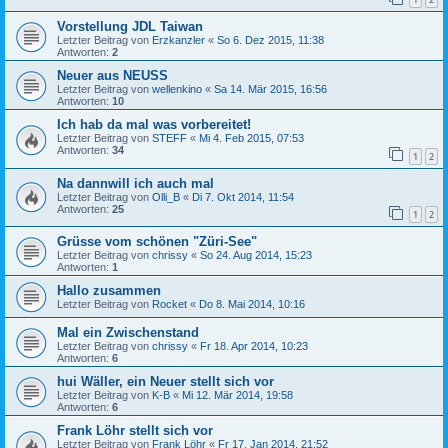
Vorstellung JDL Taiwan
Letzter Beitrag von
Erzkanzler
«
So 6. Dez 2015, 11:38
Antworten:
2
Neuer aus NEUSS
Letzter Beitrag von
wellenkino
«
Sa 14. Mär 2015, 16:56
Antworten:
10
Ich hab da mal was vorbereitet!
Letzter Beitrag von
STEFF
«
Mi 4. Feb 2015, 07:53
Antworten:
34
1
2
Na dannwill ich auch mal
Letzter Beitrag von
Olli_B
«
Di 7. Okt 2014, 11:54
Antworten:
25
1
2
Grüsse vom schönen "Züri-See"
Letzter Beitrag von
chrissy
«
So 24. Aug 2014, 15:23
Antworten:
1
Hallo zusammen
Letzter Beitrag von
Rocket
«
Do 8. Mai 2014, 10:16
Mal ein Zwischenstand
Letzter Beitrag von
chrissy
«
Fr 18. Apr 2014, 10:23
Antworten:
6
hui Wäller, ein Neuer stellt sich vor
Letzter Beitrag von
K-B
«
Mi 12. Mär 2014, 19:58
Antworten:
6
Frank Löhr stellt sich vor
Letzter Beitrag von
Frank Löhr
«
Fr 17. Jan 2014, 21:52