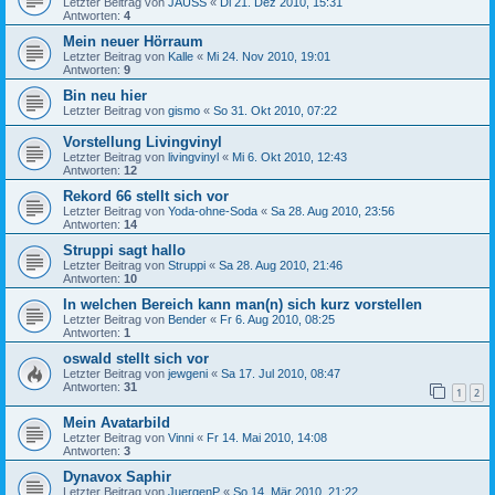
Letzter Beitrag von
JAUSS
«
Di 21. Dez 2010, 15:31
Antworten:
4
Mein neuer Hörraum
Letzter Beitrag von
Kalle
«
Mi 24. Nov 2010, 19:01
Antworten:
9
Bin neu hier
Letzter Beitrag von
gismo
«
So 31. Okt 2010, 07:22
Vorstellung Livingvinyl
Letzter Beitrag von
livingvinyl
«
Mi 6. Okt 2010, 12:43
Antworten:
12
Rekord 66 stellt sich vor
Letzter Beitrag von
Yoda-ohne-Soda
«
Sa 28. Aug 2010, 23:56
Antworten:
14
Struppi sagt hallo
Letzter Beitrag von
Struppi
«
Sa 28. Aug 2010, 21:46
Antworten:
10
In welchen Bereich kann man(n) sich kurz vorstellen
Letzter Beitrag von
Bender
«
Fr 6. Aug 2010, 08:25
Antworten:
1
oswald stellt sich vor
Letzter Beitrag von
jewgeni
«
Sa 17. Jul 2010, 08:47
Antworten:
31
1
2
Mein Avatarbild
Letzter Beitrag von
Vinni
«
Fr 14. Mai 2010, 14:08
Antworten:
3
Dynavox Saphir
Letzter Beitrag von
JuergenP
«
So 14. Mär 2010, 21:22