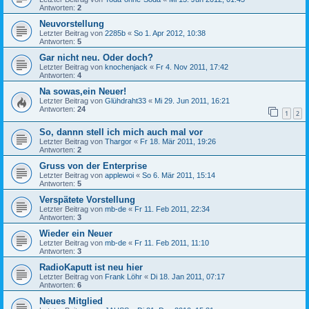
Antworten:
2
Neuvorstellung
Letzter Beitrag von
2285b
«
So 1. Apr 2012, 10:38
Antworten:
5
Gar nicht neu. Oder doch?
Letzter Beitrag von
knochenjack
«
Fr 4. Nov 2011, 17:42
Antworten:
4
Na sowas,ein Neuer!
Letzter Beitrag von
Glühdraht33
«
Mi 29. Jun 2011, 16:21
Antworten:
24
1
2
So, dannn stell ich mich auch mal vor
Letzter Beitrag von
Thargor
«
Fr 18. Mär 2011, 19:26
Antworten:
2
Gruss von der Enterprise
Letzter Beitrag von
applewoi
«
So 6. Mär 2011, 15:14
Antworten:
5
Verspätete Vorstellung
Letzter Beitrag von
mb-de
«
Fr 11. Feb 2011, 22:34
Antworten:
3
Wieder ein Neuer
Letzter Beitrag von
mb-de
«
Fr 11. Feb 2011, 11:10
Antworten:
3
RadioKaputt ist neu hier
Letzter Beitrag von
Frank Löhr
«
Di 18. Jan 2011, 07:17
Antworten:
6
Neues Mitglied