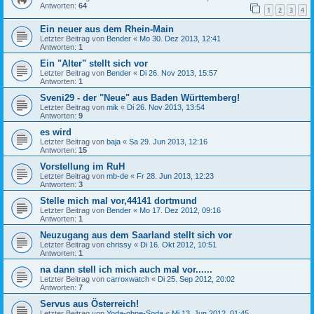
Antworten:
64
1
2
3
4
Ein neuer aus dem Rhein-Main
Letzter Beitrag von
Bender
«
Mo 30. Dez 2013, 12:41
Antworten:
1
Ein "Alter" stellt sich vor
Letzter Beitrag von
Bender
«
Di 26. Nov 2013, 15:57
Antworten:
1
Sveni29 - der "Neue" aus Baden Württemberg!
Letzter Beitrag von
mik
«
Di 26. Nov 2013, 13:54
Antworten:
9
es wird
Letzter Beitrag von
baja
«
Sa 29. Jun 2013, 12:16
Antworten:
15
Vorstellung im RuH
Letzter Beitrag von
mb-de
«
Fr 28. Jun 2013, 12:23
Antworten:
3
Stelle mich mal vor,44141 dortmund
Letzter Beitrag von
Bender
«
Mo 17. Dez 2012, 09:16
Antworten:
1
Neuzugang aus dem Saarland stellt sich vor
Letzter Beitrag von
chrissy
«
Di 16. Okt 2012, 10:51
Antworten:
1
na dann stell ich mich auch mal vor......
Letzter Beitrag von
carroxwatch
«
Di 25. Sep 2012, 20:02
Antworten:
7
Servus aus Österreich!
Letzter Beitrag von
Yoda-ohne-Soda
«
Mi 13. Jun 2012, 01:45