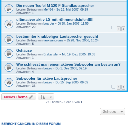
Die neuen Teufel M 520 F Standlautsprecher
Letzter Beitrag von
Mel*84
«
So 13. Mai 2007, 09:29
Antworten:
1
ultimativer aktiv LS mit röhrenendstufen!!!!!
Letzter Beitrag von
boarder
«
Di 30. Jan 2007, 11:55
Antworten:
20
1
2
bestimmter knubbeliger Lautsprecher gesucht
Letzter Beitrag von
tanksandrums
«
Di 28. Nov 2006, 15:24
Antworten:
5
Gehäuse
Letzter Beitrag von
Erzkanzler
«
Mo 19. Dez 2005, 19:05
Antworten:
1
Wie schliesst man einen aktiven Subwoofer am besten an?
Letzter Beitrag von
bejoro
«
Do 1. Dez 2005, 09:19
Antworten:
4
Subwoofer für aktive Lautsprecher
Letzter Beitrag von
bejoro
«
Do 15. Sep 2005, 09:05
Antworten:
36
1
2
Neues Thema
27 Themen • Seite
1
von
1
Gehe zu
BERECHTIGUNGEN IN DIESEM FORUM