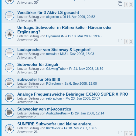
Antworten:
30
1
2
Verstärker für 3 Aktiv-LS gesucht
Letzter Beitrag von
el gerrito
«
Di 14. Apr 2009, 20:52
Antworten:
6
Umfrage: Subwoofer in Röhrenkette - Häresie oder
Ergänzung?
Letzter Beitrag von
DynamikON
«
Di 10. Mär 2009, 19:45
Antworten:
23
1
2
Lautsprecher von Steinway & Lyngdorf
Letzter Beitrag von
tomwip
«
Mi 31. Dez 2008, 18:03
Antworten:
4
Subwoofer für Zingali
Letzter Beitrag von
GlowingTube
«
Fr 21. Nov 2008, 18:39
Antworten:
11
subwoofer für 5Hz!!!!!!!
Letzter Beitrag von
Röhrchen
«
Sa 6. Sep 2008, 13:00
Antworten:
13
Analoge Frequenzweiche Behringer CX3400 SUPER X PRO
Letzter Beitrag von
reibradtom
«
Mo 23. Jun 2008, 23:57
Antworten:
14
Subwoofer von mj-acoustics
Letzter Beitrag von
AudiophileKasi
«
Di 29. Jan 2008, 12:14
Antworten:
7
SUNFIRE Subwoofer und kleine andere...
Letzter Beitrag von
Klirrfaktor
«
Fr 18. Mai 2007, 13:05
Antworten:
21
1
2