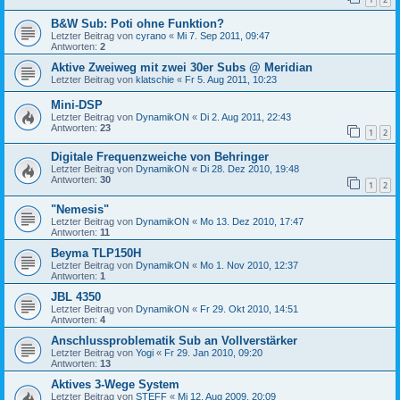
B&W Sub: Poti ohne Funktion?
Letzter Beitrag von
cyrano
«
Mi 7. Sep 2011, 09:47
Antworten:
2
Aktive Zweiweg mit zwei 30er Subs @ Meridian
Letzter Beitrag von
klatschie
«
Fr 5. Aug 2011, 10:23
Mini-DSP
Letzter Beitrag von
DynamikON
«
Di 2. Aug 2011, 22:43
Antworten:
23
1
2
Digitale Frequenzweiche von Behringer
Letzter Beitrag von
DynamikON
«
Di 28. Dez 2010, 19:48
Antworten:
30
1
2
"Nemesis"
Letzter Beitrag von
DynamikON
«
Mo 13. Dez 2010, 17:47
Antworten:
11
Beyma TLP150H
Letzter Beitrag von
DynamikON
«
Mo 1. Nov 2010, 12:37
Antworten:
1
JBL 4350
Letzter Beitrag von
DynamikON
«
Fr 29. Okt 2010, 14:51
Antworten:
4
Anschlussproblematik Sub an Vollverstärker
Letzter Beitrag von
Yogi
«
Fr 29. Jan 2010, 09:20
Antworten:
13
Aktives 3-Wege System
Letzter Beitrag von
STEFF
«
Mi 12. Aug 2009, 20:09