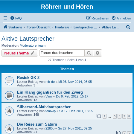
Röhren und Hören
FAQ
Registrieren
Anmelden
S
Startseite
Foren-Übersicht
Hardware
Lautsprecher / Kopfhörer
Aktive Lautsprecher
u
Aktive Lautsprecher
c
Moderator:
Moderatorenteam
h
Suche
Erweiterte Suche
Neues Thema
e
27 Themen • Seite
1
von
1
Themen
Restek GK 2
Letzter Beitrag von
mb-de
«
Mi 26. Nov 2014, 03:05
Antworten:
3
Ein Klang gigantisch für den Zwerg
Letzter Beitrag von
Vinni
«
Do 9. Feb 2012, 15:17
Antworten:
12
Silbersand-Aktivlautsprecher
Letzter Beitrag von
tomwip
«
Sa 17. Dez 2011, 18:55
Antworten:
148
1
5
6
7
8
…
Die Reise zum Saturn
Letzter Beitrag von
2285b
«
So 27. Nov 2011, 09:25
Antworten:
21
1
2