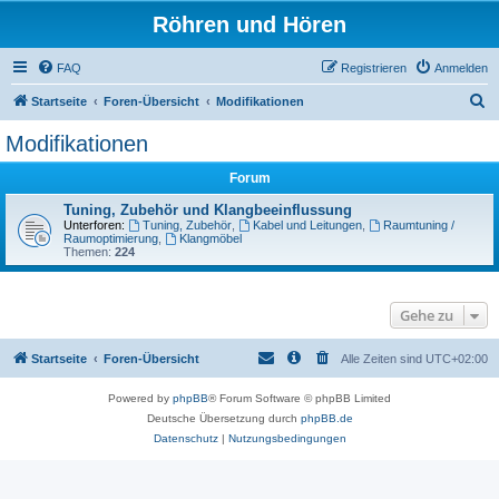
Röhren und Hören
FAQ
Registrieren
Anmelden
S
Startseite
Foren-Übersicht
Modifikationen
u
Modifikationen
c
Forum
h
e
Tuning, Zubehör und Klangbeeinflussung
Unterforen:
Tuning, Zubehör
,
Kabel und Leitungen
,
Raumtuning /
Raumoptimierung
,
Klangmöbel
Themen:
224
Gehe zu
Startseite
Foren-Übersicht
Alle Zeiten sind
UTC+02:00
Powered by
phpBB
® Forum Software © phpBB Limited
Deutsche Übersetzung durch
phpBB.de
Datenschutz
|
Nutzungsbedingungen