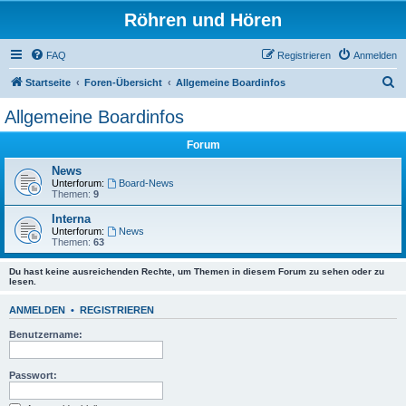
Röhren und Hören
FAQ
Registrieren
Anmelden
S
Startseite
Foren-Übersicht
Allgemeine Boardinfos
u
Allgemeine Boardinfos
c
Forum
h
e
News
Unterforum:
Board-News
Themen:
9
Interna
Unterforum:
News
Themen:
63
Du hast keine ausreichenden Rechte, um Themen in diesem Forum zu sehen oder zu
lesen.
ANMELDEN
•
REGISTRIEREN
Benutzername:
Passwort: