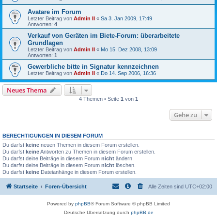
Avatare im Forum
Letzter Beitrag von
Admin II
«
Sa 3. Jan 2009, 17:49
Antworten:
4
Verkauf von Geräten im Biete-Forum: überarbeitete
Grundlagen
Letzter Beitrag von
Admin II
«
Mo 15. Dez 2008, 13:09
Antworten:
1
Gewerbliche bitte in Signatur kennzeichnen
Letzter Beitrag von
Admin II
«
Do 14. Sep 2006, 16:36
Neues Thema
4 Themen • Seite
1
von
1
Gehe zu
BERECHTIGUNGEN IN DIESEM FORUM
Du darfst
keine
neuen Themen in diesem Forum erstellen.
Du darfst
keine
Antworten zu Themen in diesem Forum erstellen.
Du darfst deine Beiträge in diesem Forum
nicht
ändern.
Du darfst deine Beiträge in diesem Forum
nicht
löschen.
Du darfst
keine
Dateianhänge in diesem Forum erstellen.
Startseite
Foren-Übersicht
Alle Zeiten sind
UTC+02:00
Powered by
phpBB
® Forum Software © phpBB Limited
Deutsche Übersetzung durch
phpBB.de