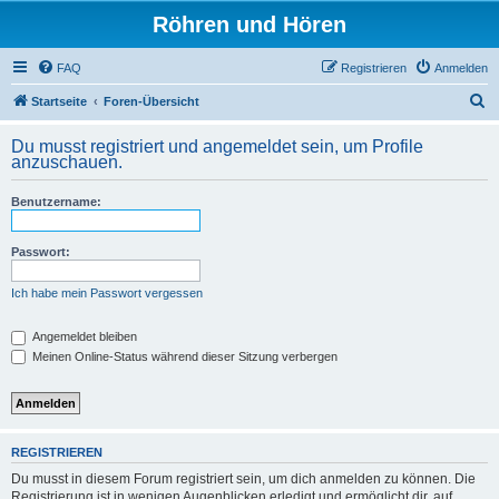
Röhren und Hören
FAQ
Registrieren
Anmelden
S
Startseite
Foren-Übersicht
u
Du musst registriert und angemeldet sein, um Profile
c
anzuschauen.
h
Benutzername:
e
Passwort:
Ich habe mein Passwort vergessen
Angemeldet bleiben
Meinen Online-Status während dieser Sitzung verbergen
REGISTRIEREN
Du musst in diesem Forum registriert sein, um dich anmelden zu können. Die
Registrierung ist in wenigen Augenblicken erledigt und ermöglicht dir, auf