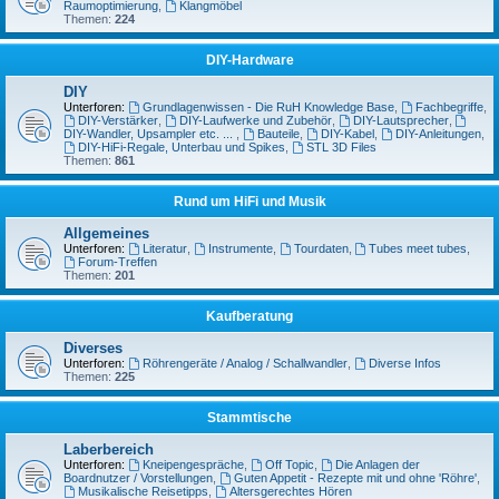
Raumoptimierung
,
Klangmöbel
Themen:
224
DIY-Hardware
DIY
Unterforen:
Grundlagenwissen - Die RuH Knowledge Base
,
Fachbegriffe
,
DIY-Verstärker
,
DIY-Laufwerke und Zubehör
,
DIY-Lautsprecher
,
DIY-Wandler, Upsampler etc. ...
,
Bauteile
,
DIY-Kabel
,
DIY-Anleitungen
,
DIY-HiFi-Regale, Unterbau und Spikes
,
STL 3D Files
Themen:
861
Rund um HiFi und Musik
Allgemeines
Unterforen:
Literatur
,
Instrumente
,
Tourdaten
,
Tubes meet tubes
,
Forum-Treffen
Themen:
201
Kaufberatung
Diverses
Unterforen:
Röhrengeräte / Analog / Schallwandler
,
Diverse Infos
Themen:
225
Stammtische
Laberbereich
Unterforen:
Kneipengespräche
,
Off Topic
,
Die Anlagen der
Boardnutzer / Vorstellungen
,
Guten Appetit - Rezepte mit und ohne 'Röhre'
,
Musikalische Reisetipps
,
Altersgerechtes Hören