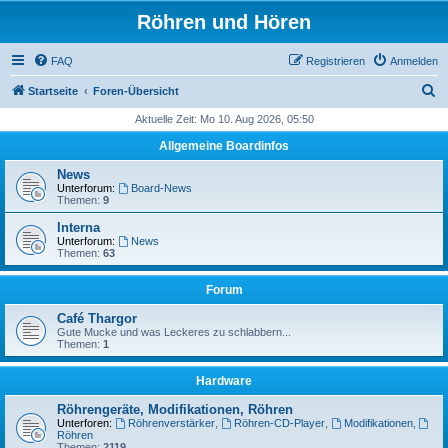
Röhren und Hören
FAQ
Registrieren
Anmelden
S
Startseite
Foren-Übersicht
u
Aktuelle Zeit: Mo 10. Aug 2026, 05:50
c
Allgemeine Boardinfos
h
News
e
Unterforum:
Board-News
Themen:
9
Interna
Unterforum:
News
Themen:
63
Forum
Café Thargor
Gute Mucke und was Leckeres zu schlabbern...
Themen:
1
Hardware
Röhrengeräte, Modifikationen, Röhren
Unterforen:
Röhrenverstärker
,
Röhren-CD-Player
,
Modifikationen
,
Röhren
Themen:
2119