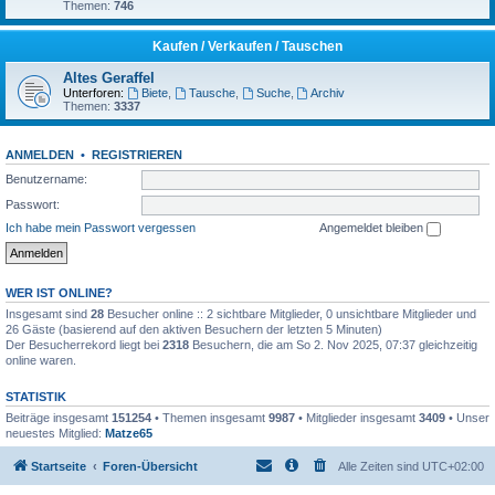
Themen:
746
Kaufen / Verkaufen / Tauschen
Altes Geraffel
Unterforen:
Biete
,
Tausche
,
Suche
,
Archiv
Themen:
3337
ANMELDEN
•
REGISTRIEREN
Benutzername:
Passwort:
Ich habe mein Passwort vergessen
Angemeldet bleiben
WER IST ONLINE?
Insgesamt sind
28
Besucher online :: 2 sichtbare Mitglieder, 0 unsichtbare Mitglieder und
26 Gäste (basierend auf den aktiven Besuchern der letzten 5 Minuten)
Der Besucherrekord liegt bei
2318
Besuchern, die am So 2. Nov 2025, 07:37 gleichzeitig
online waren.
STATISTIK
Beiträge insgesamt
151254
• Themen insgesamt
9987
• Mitglieder insgesamt
3409
• Unser
neuestes Mitglied:
Matze65
Startseite
Foren-Übersicht
Alle Zeiten sind
UTC+02:00