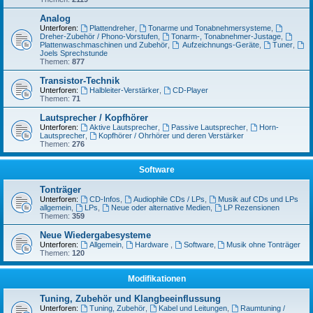
Analog
Unterforen:
Plattendreher
,
Tonarme und Tonabnehmersysteme
,
Dreher-Zubehör / Phono-Vorstufen
,
Tonarm-, Tonabnehmer-Justage
,
Plattenwaschmaschinen und Zubehör
,
Aufzeichnungs-Geräte
,
Tuner
,
Joels Sprechstunde
Themen:
877
Transistor-Technik
Unterforen:
Halbleiter-Verstärker
,
CD-Player
Themen:
71
Lautsprecher / Kopfhörer
Unterforen:
Aktive Lautsprecher
,
Passive Lautsprecher
,
Horn-
Lautsprecher
,
Kopfhörer / Ohrhörer und deren Verstärker
Themen:
276
Software
Tonträger
Unterforen:
CD-Infos
,
Audiophile CDs / LPs
,
Musik auf CDs und LPs
allgemein
,
LPs
,
Neue oder alternative Medien
,
LP Rezensionen
Themen:
359
Neue Wiedergabesysteme
Unterforen:
Allgemein
,
Hardware
,
Software
,
Musik ohne Tonträger
Themen:
120
Modifikationen
Tuning, Zubehör und Klangbeeinflussung
Unterforen:
Tuning, Zubehör
,
Kabel und Leitungen
,
Raumtuning /