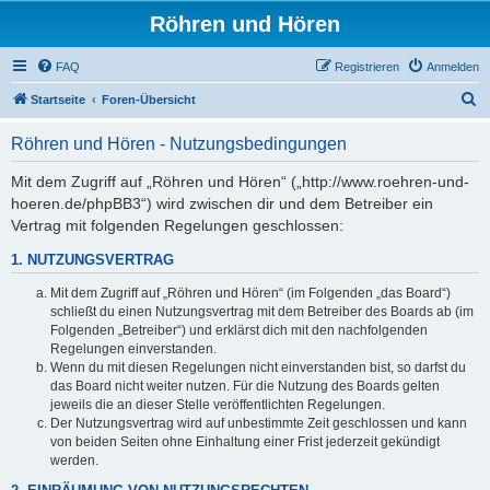
Röhren und Hören
FAQ
Registrieren
Anmelden
S
Startseite
Foren-Übersicht
u
Röhren und Hören - Nutzungsbedingungen
c
h
Mit dem Zugriff auf „Röhren und Hören“ („http://www.roehren-und-
hoeren.de/phpBB3“) wird zwischen dir und dem Betreiber ein
e
Vertrag mit folgenden Regelungen geschlossen:
1. NUTZUNGSVERTRAG
Mit dem Zugriff auf „Röhren und Hören“ (im Folgenden „das Board“)
schließt du einen Nutzungsvertrag mit dem Betreiber des Boards ab (im
Folgenden „Betreiber“) und erklärst dich mit den nachfolgenden
Regelungen einverstanden.
Wenn du mit diesen Regelungen nicht einverstanden bist, so darfst du
das Board nicht weiter nutzen. Für die Nutzung des Boards gelten
jeweils die an dieser Stelle veröffentlichten Regelungen.
Der Nutzungsvertrag wird auf unbestimmte Zeit geschlossen und kann
von beiden Seiten ohne Einhaltung einer Frist jederzeit gekündigt
werden.