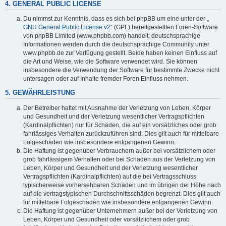
4. GENERAL PUBLIC LICENSE
Du nimmst zur Kenntnis, dass es sich bei phpBB um eine unter der „
GNU General Public License v2
“ (GPL) bereitgestellten Foren-Software
von phpBB Limited (www.phpbb.com) handelt; deutschsprachige
Informationen werden durch die deutschsprachige Community unter
www.phpbb.de zur Verfügung gestellt. Beide haben keinen Einfluss auf
die Art und Weise, wie die Software verwendet wird. Sie können
insbesondere die Verwendung der Software für bestimmte Zwecke nicht
untersagen oder auf Inhalte fremder Foren Einfluss nehmen.
5. GEWÄHRLEISTUNG
Der Betreiber haftet mit Ausnahme der Verletzung von Leben, Körper
und Gesundheit und der Verletzung wesentlicher Vertragspflichten
(Kardinalpflichten) nur für Schäden, die auf ein vorsätzliches oder grob
fahrlässiges Verhalten zurückzuführen sind. Dies gilt auch für mittelbare
Folgeschäden wie insbesondere entgangenen Gewinn.
Die Haftung ist gegenüber Verbrauchern außer bei vorsätzlichem oder
grob fahrlässigem Verhalten oder bei Schäden aus der Verletzung von
Leben, Körper und Gesundheit und der Verletzung wesentlicher
Vertragspflichten (Kardinalpflichten) auf die bei Vertragsschluss
typischerweise vorhersehbaren Schäden und im übrigen der Höhe nach
auf die vertragstypischen Durchschnittsschäden begrenzt. Dies gilt auch
für mittelbare Folgeschäden wie insbesondere entgangenen Gewinn.
Die Haftung ist gegenüber Unternehmern außer bei der Verletzung von
Leben, Körper und Gesundheit oder vorsätzlichem oder grob