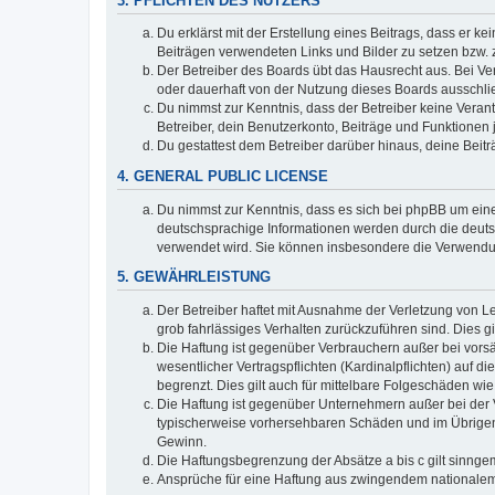
3. PFLICHTEN DES NUTZERS
Du erklärst mit der Erstellung eines Beitrags, dass er ke
Beiträgen verwendeten Links und Bilder zu setzen bzw.
Der Betreiber des Boards übt das Hausrecht aus. Bei V
oder dauerhaft von der Nutzung dieses Boards ausschlie
Du nimmst zur Kenntnis, dass der Betreiber keine Verantw
Betreiber, dein Benutzerkonto, Beiträge und Funktionen 
Du gestattest dem Betreiber darüber hinaus, deine Beit
4. GENERAL PUBLIC LICENSE
Du nimmst zur Kenntnis, dass es sich bei phpBB um eine
deutschsprachige Informationen werden durch die deuts
verwendet wird. Sie können insbesondere die Verwendun
5. GEWÄHRLEISTUNG
Der Betreiber haftet mit Ausnahme der Verletzung von Le
grob fahrlässiges Verhalten zurückzuführen sind. Dies 
Die Haftung ist gegenüber Verbrauchern außer bei vors
wesentlicher Vertragspflichten (Kardinalpflichten) auf
begrenzt. Dies gilt auch für mittelbare Folgeschäden 
Die Haftung ist gegenüber Unternehmern außer bei der V
typischerweise vorhersehbaren Schäden und im Übrigen 
Gewinn.
Die Haftungsbegrenzung der Absätze a bis c gilt sinnge
Ansprüche für eine Haftung aus zwingendem nationalem