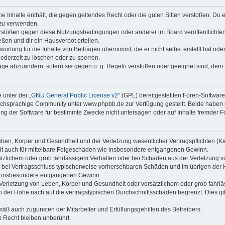
ine Inhalte enthält, die gegen geltendes Recht oder die guten Sitten verstoßen. Du 
 zu verwenden.
erstößen gegen diese Nutzungsbedingungen oder anderer im Board veröffentlichte
ßen und dir ein Hausverbot erteilen.
ortung für die Inhalte von Beiträgen übernimmt, die er nicht selbst erstellt hat od
jederzeit zu löschen oder zu sperren.
räge abzuändern, sofern sie gegen o. g. Regeln verstoßen oder geeignet sind, dem
 unter der „
GNU General Public License v2
“ (GPL) bereitgestellten Foren-Softwa
chsprachige Community unter www.phpbb.de zur Verfügung gestellt. Beide haben ke
g der Software für bestimmte Zwecke nicht untersagen oder auf Inhalte fremder F
ben, Körper und Gesundheit und der Verletzung wesentlicher Vertragspflichten (Kard
gilt auch für mittelbare Folgeschäden wie insbesondere entgangenen Gewinn.
ätzlichem oder grob fahrlässigem Verhalten oder bei Schäden aus der Verletzung 
 die bei Vertragsschluss typischerweise vorhersehbaren Schäden und im übrigen de
wie insbesondere entgangenen Gewinn.
erletzung von Leben, Körper und Gesundheit oder vorsätzlichem oder grob fahrläs
der Höhe nach auf die vertragstypischen Durchschnittsschäden begrenzt. Dies gi
mäß auch zugunsten der Mitarbeiter und Erfüllungsgehilfen des Betreibers.
 Recht bleiben unberührt.