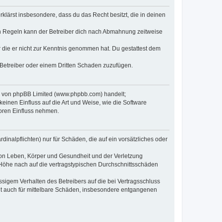
erklärst insbesondere, dass du das Recht besitzt, die in deinen
n Regeln kann der Betreiber dich nach Abmahnung zeitweise
er die er nicht zur Kenntnis genommen hat. Du gestattest dem
 Betreiber oder einem Dritten Schaden zuzufügen.
re von phpBB Limited (www.phpbb.com) handelt;
inen Einfluss auf die Art und Weise, wie die Software
oren Einfluss nehmen.
inalpflichten) nur für Schäden, die auf ein vorsätzliches oder
von Leben, Körper und Gesundheit und der Verletzung
r Höhe nach auf die vertragstypischen Durchschnittsschäden
sigem Verhalten des Betreibers auf die bei Vertragsschluss
lt auch für mittelbare Schäden, insbesondere entgangenen