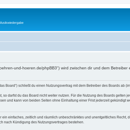
 Musikwiedergabe
.roehren-und-hoeren.de/phpBB3“) wird zwischen dir und dem Betreiber 
as Board“) schließt du einen Nutzungsvertrag mit dem Betreiber des Boards ab (im 
 so darfst du das Board nicht weiter nutzen. Für die Nutzung des Boards gelten jew
sen und kann von beiden Seiten ohne Einhaltung einer Frist jederzeit gekündigt w
ber ein einfaches, zeitlich und räumlich unbeschränktes und unentgeltliches Recht
auch nach Kündigung des Nutzungsvertrages bestehen.