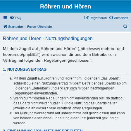
Röhren und Hören
FAQ
Registrieren
Anmelden
S
Startseite
Foren-Übersicht
u
Röhren und Hören - Nutzungsbedingungen
c
h
Mit dem Zugriff auf „Röhren und Hören“ („http://www.roehren-und-
hoeren.de/phpBB3“) wird zwischen dir und dem Betreiber ein
e
Vertrag mit folgenden Regelungen geschlossen:
1. NUTZUNGSVERTRAG
Mit dem Zugriff auf „Röhren und Hören“ (im Folgenden „das Board“)
schließt du einen Nutzungsvertrag mit dem Betreiber des Boards ab (im
Folgenden „Betreiber“) und erklärst dich mit den nachfolgenden
Regelungen einverstanden.
Wenn du mit diesen Regelungen nicht einverstanden bist, so darfst du
das Board nicht weiter nutzen. Für die Nutzung des Boards gelten
jeweils die an dieser Stelle veröffentlichten Regelungen.
Der Nutzungsvertrag wird auf unbestimmte Zeit geschlossen und kann
von beiden Seiten ohne Einhaltung einer Frist jederzeit gekündigt
werden.