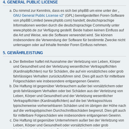
4. GENERAL PUBLIC LICENSE
Du nimmst zur Kenntnis, dass es sich bei phpBB um eine unter der „
GNU General Public License v2
“ (GPL) bereitgestellten Foren-Software
von phpBB Limited (www.phpbb.com) handelt; deutschsprachige
Informationen werden durch die deutschsprachige Community unter
www.phpbb.de zur Verfügung gestellt. Beide haben keinen Einfluss auf
die Art und Weise, wie die Software verwendet wird. Sie können
insbesondere die Verwendung der Software für bestimmte Zwecke nicht
untersagen oder auf Inhalte fremder Foren Einfluss nehmen.
5. GEWÄHRLEISTUNG
Der Betreiber haftet mit Ausnahme der Verletzung von Leben, Körper
und Gesundheit und der Verletzung wesentlicher Vertragspflichten
(Kardinalpflichten) nur für Schäden, die auf ein vorsätzliches oder grob
fahrlässiges Verhalten zurückzuführen sind. Dies gilt auch für mittelbare
Folgeschäden wie insbesondere entgangenen Gewinn.
Die Haftung ist gegenüber Verbrauchern außer bei vorsätzlichem oder
grob fahrlässigem Verhalten oder bei Schäden aus der Verletzung von
Leben, Körper und Gesundheit und der Verletzung wesentlicher
Vertragspflichten (Kardinalpflichten) auf die bei Vertragsschluss
typischerweise vorhersehbaren Schäden und im übrigen der Höhe nach
auf die vertragstypischen Durchschnittsschäden begrenzt. Dies gilt auch
für mittelbare Folgeschäden wie insbesondere entgangenen Gewinn.
Die Haftung ist gegenüber Unternehmern außer bei der Verletzung von
Leben, Körper und Gesundheit oder vorsätzlichem oder grob