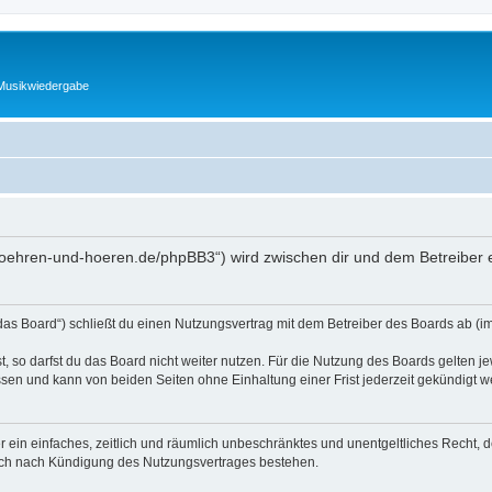
 Musikwiedergabe
.roehren-und-hoeren.de/phpBB3“) wird zwischen dir und dem Betreiber 
as Board“) schließt du einen Nutzungsvertrag mit dem Betreiber des Boards ab (im 
 so darfst du das Board nicht weiter nutzen. Für die Nutzung des Boards gelten jew
sen und kann von beiden Seiten ohne Einhaltung einer Frist jederzeit gekündigt w
ber ein einfaches, zeitlich und räumlich unbeschränktes und unentgeltliches Recht
auch nach Kündigung des Nutzungsvertrages bestehen.