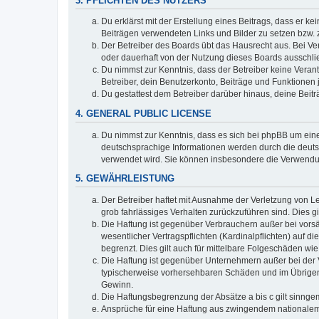
3. PFLICHTEN DES NUTZERS
Du erklärst mit der Erstellung eines Beitrags, dass er ke
Beiträgen verwendeten Links und Bilder zu setzen bzw.
Der Betreiber des Boards übt das Hausrecht aus. Bei V
oder dauerhaft von der Nutzung dieses Boards ausschlie
Du nimmst zur Kenntnis, dass der Betreiber keine Verantw
Betreiber, dein Benutzerkonto, Beiträge und Funktionen 
Du gestattest dem Betreiber darüber hinaus, deine Beit
4. GENERAL PUBLIC LICENSE
Du nimmst zur Kenntnis, dass es sich bei phpBB um eine
deutschsprachige Informationen werden durch die deuts
verwendet wird. Sie können insbesondere die Verwendun
5. GEWÄHRLEISTUNG
Der Betreiber haftet mit Ausnahme der Verletzung von Le
grob fahrlässiges Verhalten zurückzuführen sind. Dies 
Die Haftung ist gegenüber Verbrauchern außer bei vors
wesentlicher Vertragspflichten (Kardinalpflichten) auf
begrenzt. Dies gilt auch für mittelbare Folgeschäden 
Die Haftung ist gegenüber Unternehmern außer bei der V
typischerweise vorhersehbaren Schäden und im Übrigen 
Gewinn.
Die Haftungsbegrenzung der Absätze a bis c gilt sinnge
Ansprüche für eine Haftung aus zwingendem nationalem