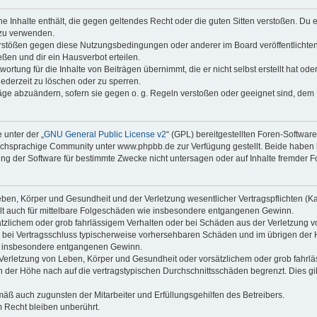
ine Inhalte enthält, die gegen geltendes Recht oder die guten Sitten verstoßen. Du 
 zu verwenden.
erstößen gegen diese Nutzungsbedingungen oder anderer im Board veröffentlichte
ßen und dir ein Hausverbot erteilen.
ortung für die Inhalte von Beiträgen übernimmt, die er nicht selbst erstellt hat od
jederzeit zu löschen oder zu sperren.
räge abzuändern, sofern sie gegen o. g. Regeln verstoßen oder geeignet sind, dem
 unter der „
GNU General Public License v2
“ (GPL) bereitgestellten Foren-Softwa
chsprachige Community unter www.phpbb.de zur Verfügung gestellt. Beide haben ke
g der Software für bestimmte Zwecke nicht untersagen oder auf Inhalte fremder F
ben, Körper und Gesundheit und der Verletzung wesentlicher Vertragspflichten (Kard
gilt auch für mittelbare Folgeschäden wie insbesondere entgangenen Gewinn.
ätzlichem oder grob fahrlässigem Verhalten oder bei Schäden aus der Verletzung 
 die bei Vertragsschluss typischerweise vorhersehbaren Schäden und im übrigen de
wie insbesondere entgangenen Gewinn.
erletzung von Leben, Körper und Gesundheit oder vorsätzlichem oder grob fahrläs
der Höhe nach auf die vertragstypischen Durchschnittsschäden begrenzt. Dies gi
mäß auch zugunsten der Mitarbeiter und Erfüllungsgehilfen des Betreibers.
 Recht bleiben unberührt.