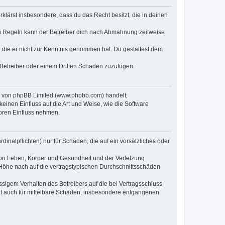
erklärst insbesondere, dass du das Recht besitzt, die in deinen
n Regeln kann der Betreiber dich nach Abmahnung zeitweise
er die er nicht zur Kenntnis genommen hat. Du gestattest dem
 Betreiber oder einem Dritten Schaden zuzufügen.
re von phpBB Limited (www.phpbb.com) handelt;
inen Einfluss auf die Art und Weise, wie die Software
oren Einfluss nehmen.
inalpflichten) nur für Schäden, die auf ein vorsätzliches oder
von Leben, Körper und Gesundheit und der Verletzung
r Höhe nach auf die vertragstypischen Durchschnittsschäden
sigem Verhalten des Betreibers auf die bei Vertragsschluss
lt auch für mittelbare Schäden, insbesondere entgangenen