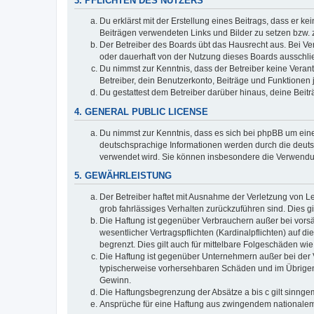
3. PFLICHTEN DES NUTZERS
Du erklärst mit der Erstellung eines Beitrags, dass er ke
Beiträgen verwendeten Links und Bilder zu setzen bzw.
Der Betreiber des Boards übt das Hausrecht aus. Bei V
oder dauerhaft von der Nutzung dieses Boards ausschlie
Du nimmst zur Kenntnis, dass der Betreiber keine Verantw
Betreiber, dein Benutzerkonto, Beiträge und Funktionen 
Du gestattest dem Betreiber darüber hinaus, deine Beit
4. GENERAL PUBLIC LICENSE
Du nimmst zur Kenntnis, dass es sich bei phpBB um eine
deutschsprachige Informationen werden durch die deuts
verwendet wird. Sie können insbesondere die Verwendun
5. GEWÄHRLEISTUNG
Der Betreiber haftet mit Ausnahme der Verletzung von Le
grob fahrlässiges Verhalten zurückzuführen sind. Dies 
Die Haftung ist gegenüber Verbrauchern außer bei vors
wesentlicher Vertragspflichten (Kardinalpflichten) auf
begrenzt. Dies gilt auch für mittelbare Folgeschäden 
Die Haftung ist gegenüber Unternehmern außer bei der V
typischerweise vorhersehbaren Schäden und im Übrigen 
Gewinn.
Die Haftungsbegrenzung der Absätze a bis c gilt sinnge
Ansprüche für eine Haftung aus zwingendem nationalem