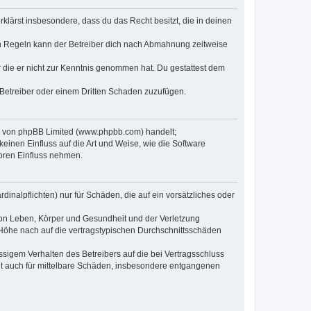
erklärst insbesondere, dass du das Recht besitzt, die in deinen
n Regeln kann der Betreiber dich nach Abmahnung zeitweise
er die er nicht zur Kenntnis genommen hat. Du gestattest dem
 Betreiber oder einem Dritten Schaden zuzufügen.
re von phpBB Limited (www.phpbb.com) handelt;
inen Einfluss auf die Art und Weise, wie die Software
oren Einfluss nehmen.
inalpflichten) nur für Schäden, die auf ein vorsätzliches oder
von Leben, Körper und Gesundheit und der Verletzung
r Höhe nach auf die vertragstypischen Durchschnittsschäden
sigem Verhalten des Betreibers auf die bei Vertragsschluss
lt auch für mittelbare Schäden, insbesondere entgangenen