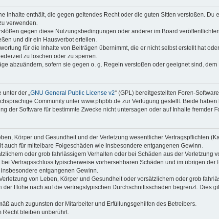
ine Inhalte enthält, die gegen geltendes Recht oder die guten Sitten verstoßen. Du 
 zu verwenden.
erstößen gegen diese Nutzungsbedingungen oder anderer im Board veröffentlichte
ßen und dir ein Hausverbot erteilen.
ortung für die Inhalte von Beiträgen übernimmt, die er nicht selbst erstellt hat od
jederzeit zu löschen oder zu sperren.
räge abzuändern, sofern sie gegen o. g. Regeln verstoßen oder geeignet sind, dem
 unter der „
GNU General Public License v2
“ (GPL) bereitgestellten Foren-Softwa
chsprachige Community unter www.phpbb.de zur Verfügung gestellt. Beide haben ke
g der Software für bestimmte Zwecke nicht untersagen oder auf Inhalte fremder F
ben, Körper und Gesundheit und der Verletzung wesentlicher Vertragspflichten (Kard
gilt auch für mittelbare Folgeschäden wie insbesondere entgangenen Gewinn.
ätzlichem oder grob fahrlässigem Verhalten oder bei Schäden aus der Verletzung 
 die bei Vertragsschluss typischerweise vorhersehbaren Schäden und im übrigen de
wie insbesondere entgangenen Gewinn.
erletzung von Leben, Körper und Gesundheit oder vorsätzlichem oder grob fahrläs
der Höhe nach auf die vertragstypischen Durchschnittsschäden begrenzt. Dies gi
mäß auch zugunsten der Mitarbeiter und Erfüllungsgehilfen des Betreibers.
 Recht bleiben unberührt.