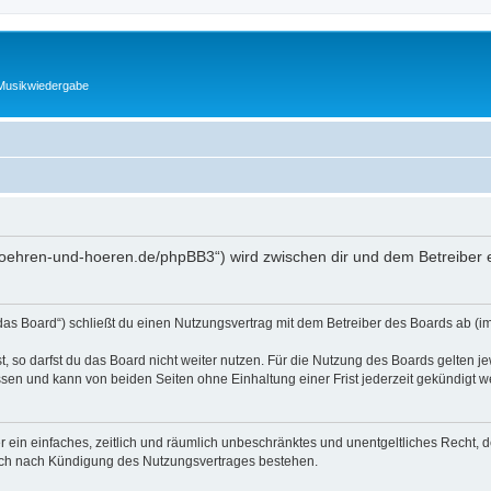
 Musikwiedergabe
.roehren-und-hoeren.de/phpBB3“) wird zwischen dir und dem Betreiber 
as Board“) schließt du einen Nutzungsvertrag mit dem Betreiber des Boards ab (im 
 so darfst du das Board nicht weiter nutzen. Für die Nutzung des Boards gelten jew
sen und kann von beiden Seiten ohne Einhaltung einer Frist jederzeit gekündigt w
ber ein einfaches, zeitlich und räumlich unbeschränktes und unentgeltliches Recht
auch nach Kündigung des Nutzungsvertrages bestehen.