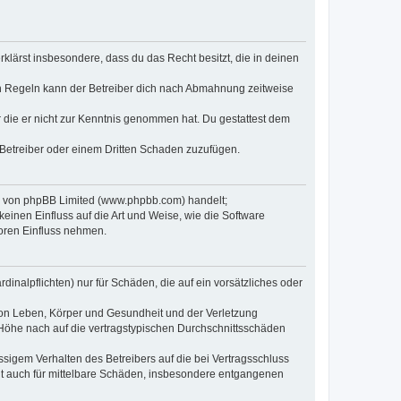
erklärst insbesondere, dass du das Recht besitzt, die in deinen
n Regeln kann der Betreiber dich nach Abmahnung zeitweise
er die er nicht zur Kenntnis genommen hat. Du gestattest dem
 Betreiber oder einem Dritten Schaden zuzufügen.
re von phpBB Limited (www.phpbb.com) handelt;
inen Einfluss auf die Art und Weise, wie die Software
oren Einfluss nehmen.
inalpflichten) nur für Schäden, die auf ein vorsätzliches oder
von Leben, Körper und Gesundheit und der Verletzung
r Höhe nach auf die vertragstypischen Durchschnittsschäden
sigem Verhalten des Betreibers auf die bei Vertragsschluss
lt auch für mittelbare Schäden, insbesondere entgangenen