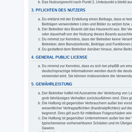
Das Nutzungsrecht nach Punkt 2, Unterpunkt a bleibt 
3. PFLICHTEN DES NUTZERS
Du erklärst mit der Erstellung eines Beitrags, dass er ke
Beiträgen verwendeten Links und Bilder zu setzen bzw.
Der Betreiber des Boards übt das Hausrecht aus. Bei V
oder dauerhaft von der Nutzung dieses Boards ausschlie
Du nimmst zur Kenntnis, dass der Betreiber keine Verantw
Betreiber, dein Benutzerkonto, Beiträge und Funktionen 
Du gestattest dem Betreiber darüber hinaus, deine Beit
4. GENERAL PUBLIC LICENSE
Du nimmst zur Kenntnis, dass es sich bei phpBB um eine
deutschsprachige Informationen werden durch die deuts
verwendet wird. Sie können insbesondere die Verwendun
5. GEWÄHRLEISTUNG
Der Betreiber haftet mit Ausnahme der Verletzung von Le
grob fahrlässiges Verhalten zurückzuführen sind. Dies 
Die Haftung ist gegenüber Verbrauchern außer bei vors
wesentlicher Vertragspflichten (Kardinalpflichten) auf
begrenzt. Dies gilt auch für mittelbare Folgeschäden 
Die Haftung ist gegenüber Unternehmern außer bei der V
typischerweise vorhersehbaren Schäden und im Übrigen 
Gewinn.