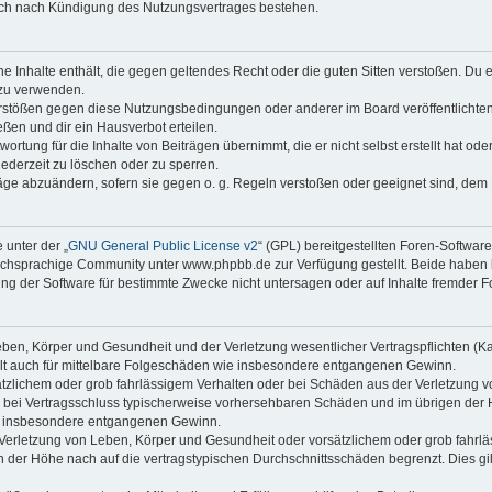
auch nach Kündigung des Nutzungsvertrages bestehen.
ine Inhalte enthält, die gegen geltendes Recht oder die guten Sitten verstoßen. Du 
 zu verwenden.
erstößen gegen diese Nutzungsbedingungen oder anderer im Board veröffentlichte
ßen und dir ein Hausverbot erteilen.
ortung für die Inhalte von Beiträgen übernimmt, die er nicht selbst erstellt hat od
jederzeit zu löschen oder zu sperren.
räge abzuändern, sofern sie gegen o. g. Regeln verstoßen oder geeignet sind, dem
 unter der „
GNU General Public License v2
“ (GPL) bereitgestellten Foren-Softwa
chsprachige Community unter www.phpbb.de zur Verfügung gestellt. Beide haben ke
g der Software für bestimmte Zwecke nicht untersagen oder auf Inhalte fremder F
ben, Körper und Gesundheit und der Verletzung wesentlicher Vertragspflichten (Kard
gilt auch für mittelbare Folgeschäden wie insbesondere entgangenen Gewinn.
ätzlichem oder grob fahrlässigem Verhalten oder bei Schäden aus der Verletzung 
 die bei Vertragsschluss typischerweise vorhersehbaren Schäden und im übrigen de
wie insbesondere entgangenen Gewinn.
erletzung von Leben, Körper und Gesundheit oder vorsätzlichem oder grob fahrläs
der Höhe nach auf die vertragstypischen Durchschnittsschäden begrenzt. Dies gi