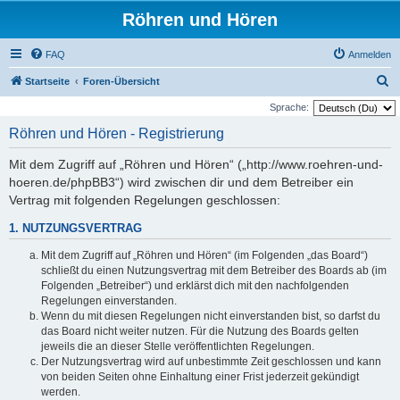
Röhren und Hören
FAQ
Anmelden
S
Startseite
Foren-Übersicht
u
Sprache:
c
Röhren und Hören - Registrierung
h
Mit dem Zugriff auf „Röhren und Hören“ („http://www.roehren-und-
e
hoeren.de/phpBB3“) wird zwischen dir und dem Betreiber ein
Vertrag mit folgenden Regelungen geschlossen:
1. NUTZUNGSVERTRAG
Mit dem Zugriff auf „Röhren und Hören“ (im Folgenden „das Board“)
schließt du einen Nutzungsvertrag mit dem Betreiber des Boards ab (im
Folgenden „Betreiber“) und erklärst dich mit den nachfolgenden
Regelungen einverstanden.
Wenn du mit diesen Regelungen nicht einverstanden bist, so darfst du
das Board nicht weiter nutzen. Für die Nutzung des Boards gelten
jeweils die an dieser Stelle veröffentlichten Regelungen.
Der Nutzungsvertrag wird auf unbestimmte Zeit geschlossen und kann
von beiden Seiten ohne Einhaltung einer Frist jederzeit gekündigt
werden.