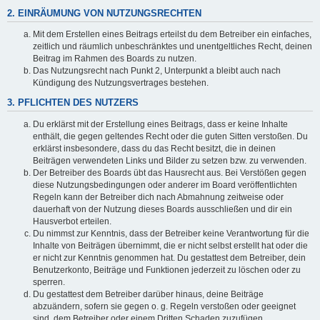
2. EINRÄUMUNG VON NUTZUNGSRECHTEN
Mit dem Erstellen eines Beitrags erteilst du dem Betreiber ein einfaches,
zeitlich und räumlich unbeschränktes und unentgeltliches Recht, deinen
Beitrag im Rahmen des Boards zu nutzen.
Das Nutzungsrecht nach Punkt 2, Unterpunkt a bleibt auch nach
Kündigung des Nutzungsvertrages bestehen.
3. PFLICHTEN DES NUTZERS
Du erklärst mit der Erstellung eines Beitrags, dass er keine Inhalte
enthält, die gegen geltendes Recht oder die guten Sitten verstoßen. Du
erklärst insbesondere, dass du das Recht besitzt, die in deinen
Beiträgen verwendeten Links und Bilder zu setzen bzw. zu verwenden.
Der Betreiber des Boards übt das Hausrecht aus. Bei Verstößen gegen
diese Nutzungsbedingungen oder anderer im Board veröffentlichten
Regeln kann der Betreiber dich nach Abmahnung zeitweise oder
dauerhaft von der Nutzung dieses Boards ausschließen und dir ein
Hausverbot erteilen.
Du nimmst zur Kenntnis, dass der Betreiber keine Verantwortung für die
Inhalte von Beiträgen übernimmt, die er nicht selbst erstellt hat oder die
er nicht zur Kenntnis genommen hat. Du gestattest dem Betreiber, dein
Benutzerkonto, Beiträge und Funktionen jederzeit zu löschen oder zu
sperren.
Du gestattest dem Betreiber darüber hinaus, deine Beiträge
abzuändern, sofern sie gegen o. g. Regeln verstoßen oder geeignet
sind, dem Betreiber oder einem Dritten Schaden zuzufügen.