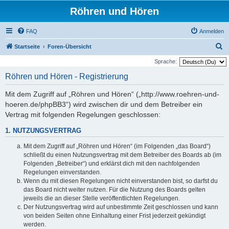
Röhren und Hören
FAQ
Anmelden
S
Startseite
Foren-Übersicht
u
Sprache:
c
Röhren und Hören - Registrierung
h
Mit dem Zugriff auf „Röhren und Hören“ („http://www.roehren-und-
e
hoeren.de/phpBB3“) wird zwischen dir und dem Betreiber ein
Vertrag mit folgenden Regelungen geschlossen:
1. NUTZUNGSVERTRAG
Mit dem Zugriff auf „Röhren und Hören“ (im Folgenden „das Board“)
schließt du einen Nutzungsvertrag mit dem Betreiber des Boards ab (im
Folgenden „Betreiber“) und erklärst dich mit den nachfolgenden
Regelungen einverstanden.
Wenn du mit diesen Regelungen nicht einverstanden bist, so darfst du
das Board nicht weiter nutzen. Für die Nutzung des Boards gelten
jeweils die an dieser Stelle veröffentlichten Regelungen.
Der Nutzungsvertrag wird auf unbestimmte Zeit geschlossen und kann
von beiden Seiten ohne Einhaltung einer Frist jederzeit gekündigt
werden.