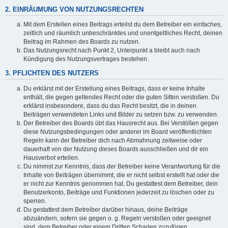
2. EINRÄUMUNG VON NUTZUNGSRECHTEN
Mit dem Erstellen eines Beitrags erteilst du dem Betreiber ein einfaches,
zeitlich und räumlich unbeschränktes und unentgeltliches Recht, deinen
Beitrag im Rahmen des Boards zu nutzen.
Das Nutzungsrecht nach Punkt 2, Unterpunkt a bleibt auch nach
Kündigung des Nutzungsvertrages bestehen.
3. PFLICHTEN DES NUTZERS
Du erklärst mit der Erstellung eines Beitrags, dass er keine Inhalte
enthält, die gegen geltendes Recht oder die guten Sitten verstoßen. Du
erklärst insbesondere, dass du das Recht besitzt, die in deinen
Beiträgen verwendeten Links und Bilder zu setzen bzw. zu verwenden.
Der Betreiber des Boards übt das Hausrecht aus. Bei Verstößen gegen
diese Nutzungsbedingungen oder anderer im Board veröffentlichten
Regeln kann der Betreiber dich nach Abmahnung zeitweise oder
dauerhaft von der Nutzung dieses Boards ausschließen und dir ein
Hausverbot erteilen.
Du nimmst zur Kenntnis, dass der Betreiber keine Verantwortung für die
Inhalte von Beiträgen übernimmt, die er nicht selbst erstellt hat oder die
er nicht zur Kenntnis genommen hat. Du gestattest dem Betreiber, dein
Benutzerkonto, Beiträge und Funktionen jederzeit zu löschen oder zu
sperren.
Du gestattest dem Betreiber darüber hinaus, deine Beiträge
abzuändern, sofern sie gegen o. g. Regeln verstoßen oder geeignet
sind, dem Betreiber oder einem Dritten Schaden zuzufügen.