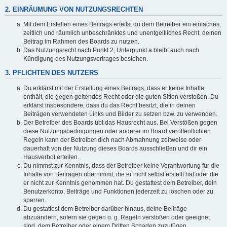
2. EINRÄUMUNG VON NUTZUNGSRECHTEN
Mit dem Erstellen eines Beitrags erteilst du dem Betreiber ein einfaches,
zeitlich und räumlich unbeschränktes und unentgeltliches Recht, deinen
Beitrag im Rahmen des Boards zu nutzen.
Das Nutzungsrecht nach Punkt 2, Unterpunkt a bleibt auch nach
Kündigung des Nutzungsvertrages bestehen.
3. PFLICHTEN DES NUTZERS
Du erklärst mit der Erstellung eines Beitrags, dass er keine Inhalte
enthält, die gegen geltendes Recht oder die guten Sitten verstoßen. Du
erklärst insbesondere, dass du das Recht besitzt, die in deinen
Beiträgen verwendeten Links und Bilder zu setzen bzw. zu verwenden.
Der Betreiber des Boards übt das Hausrecht aus. Bei Verstößen gegen
diese Nutzungsbedingungen oder anderer im Board veröffentlichten
Regeln kann der Betreiber dich nach Abmahnung zeitweise oder
dauerhaft von der Nutzung dieses Boards ausschließen und dir ein
Hausverbot erteilen.
Du nimmst zur Kenntnis, dass der Betreiber keine Verantwortung für die
Inhalte von Beiträgen übernimmt, die er nicht selbst erstellt hat oder die
er nicht zur Kenntnis genommen hat. Du gestattest dem Betreiber, dein
Benutzerkonto, Beiträge und Funktionen jederzeit zu löschen oder zu
sperren.
Du gestattest dem Betreiber darüber hinaus, deine Beiträge
abzuändern, sofern sie gegen o. g. Regeln verstoßen oder geeignet
sind, dem Betreiber oder einem Dritten Schaden zuzufügen.