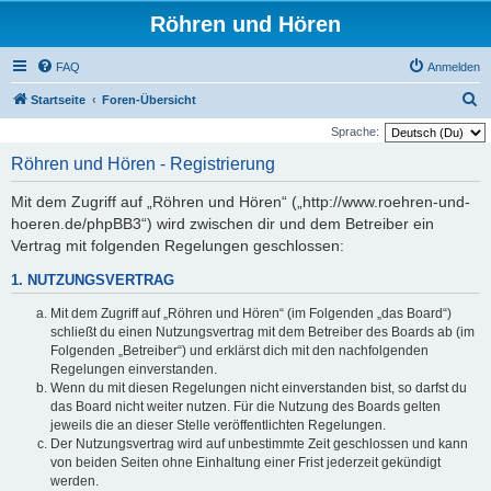
Röhren und Hören
FAQ
Anmelden
S
Startseite
Foren-Übersicht
u
Sprache:
c
Röhren und Hören - Registrierung
h
Mit dem Zugriff auf „Röhren und Hören“ („http://www.roehren-und-
e
hoeren.de/phpBB3“) wird zwischen dir und dem Betreiber ein
Vertrag mit folgenden Regelungen geschlossen:
1. NUTZUNGSVERTRAG
Mit dem Zugriff auf „Röhren und Hören“ (im Folgenden „das Board“)
schließt du einen Nutzungsvertrag mit dem Betreiber des Boards ab (im
Folgenden „Betreiber“) und erklärst dich mit den nachfolgenden
Regelungen einverstanden.
Wenn du mit diesen Regelungen nicht einverstanden bist, so darfst du
das Board nicht weiter nutzen. Für die Nutzung des Boards gelten
jeweils die an dieser Stelle veröffentlichten Regelungen.
Der Nutzungsvertrag wird auf unbestimmte Zeit geschlossen und kann
von beiden Seiten ohne Einhaltung einer Frist jederzeit gekündigt
werden.