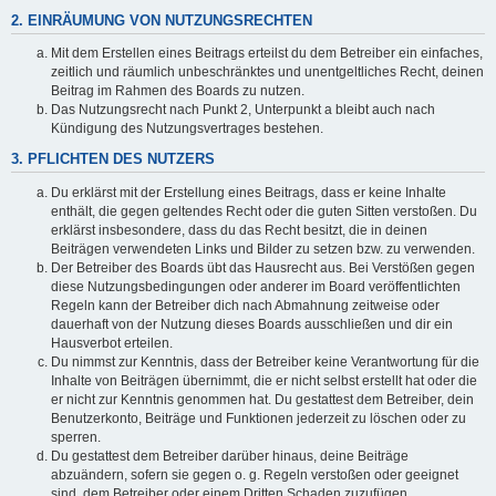
2. EINRÄUMUNG VON NUTZUNGSRECHTEN
Mit dem Erstellen eines Beitrags erteilst du dem Betreiber ein einfaches,
zeitlich und räumlich unbeschränktes und unentgeltliches Recht, deinen
Beitrag im Rahmen des Boards zu nutzen.
Das Nutzungsrecht nach Punkt 2, Unterpunkt a bleibt auch nach
Kündigung des Nutzungsvertrages bestehen.
3. PFLICHTEN DES NUTZERS
Du erklärst mit der Erstellung eines Beitrags, dass er keine Inhalte
enthält, die gegen geltendes Recht oder die guten Sitten verstoßen. Du
erklärst insbesondere, dass du das Recht besitzt, die in deinen
Beiträgen verwendeten Links und Bilder zu setzen bzw. zu verwenden.
Der Betreiber des Boards übt das Hausrecht aus. Bei Verstößen gegen
diese Nutzungsbedingungen oder anderer im Board veröffentlichten
Regeln kann der Betreiber dich nach Abmahnung zeitweise oder
dauerhaft von der Nutzung dieses Boards ausschließen und dir ein
Hausverbot erteilen.
Du nimmst zur Kenntnis, dass der Betreiber keine Verantwortung für die
Inhalte von Beiträgen übernimmt, die er nicht selbst erstellt hat oder die
er nicht zur Kenntnis genommen hat. Du gestattest dem Betreiber, dein
Benutzerkonto, Beiträge und Funktionen jederzeit zu löschen oder zu
sperren.
Du gestattest dem Betreiber darüber hinaus, deine Beiträge
abzuändern, sofern sie gegen o. g. Regeln verstoßen oder geeignet
sind, dem Betreiber oder einem Dritten Schaden zuzufügen.