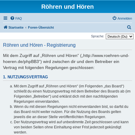
Röhren und Hören
FAQ
Anmelden
S
Startseite
Foren-Übersicht
u
Sprache:
c
Röhren und Hören - Registrierung
h
Mit dem Zugriff auf „Röhren und Hören“ („http://www.roehren-und-
e
hoeren.de/phpBB3“) wird zwischen dir und dem Betreiber ein
Vertrag mit folgenden Regelungen geschlossen:
1. NUTZUNGSVERTRAG
Mit dem Zugriff auf „Röhren und Hören“ (im Folgenden „das Board“)
schließt du einen Nutzungsvertrag mit dem Betreiber des Boards ab (im
Folgenden „Betreiber“) und erklärst dich mit den nachfolgenden
Regelungen einverstanden.
Wenn du mit diesen Regelungen nicht einverstanden bist, so darfst du
das Board nicht weiter nutzen. Für die Nutzung des Boards gelten
jeweils die an dieser Stelle veröffentlichten Regelungen.
Der Nutzungsvertrag wird auf unbestimmte Zeit geschlossen und kann
von beiden Seiten ohne Einhaltung einer Frist jederzeit gekündigt
werden.