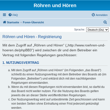
Röhren und Hören
FAQ
Anmelden
S
Startseite
Foren-Übersicht
u
Sprache:
c
Röhren und Hören - Registrierung
h
Mit dem Zugriff auf „Röhren und Hören“ („http://www.roehren-und-
e
hoeren.de/phpBB3“) wird zwischen dir und dem Betreiber ein
Vertrag mit folgenden Regelungen geschlossen:
1. NUTZUNGSVERTRAG
Mit dem Zugriff auf „Röhren und Hören“ (im Folgenden „das Board“)
schließt du einen Nutzungsvertrag mit dem Betreiber des Boards ab (im
Folgenden „Betreiber“) und erklärst dich mit den nachfolgenden
Regelungen einverstanden.
Wenn du mit diesen Regelungen nicht einverstanden bist, so darfst du
das Board nicht weiter nutzen. Für die Nutzung des Boards gelten
jeweils die an dieser Stelle veröffentlichten Regelungen.
Der Nutzungsvertrag wird auf unbestimmte Zeit geschlossen und kann
von beiden Seiten ohne Einhaltung einer Frist jederzeit gekündigt
werden.