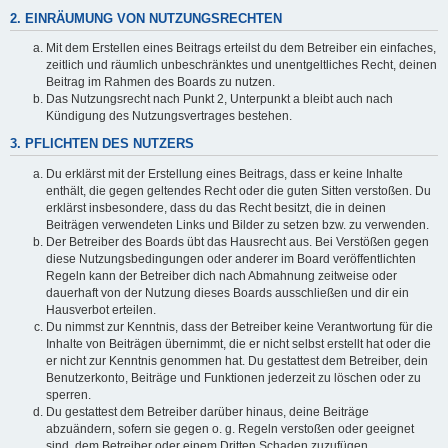
2. EINRÄUMUNG VON NUTZUNGSRECHTEN
Mit dem Erstellen eines Beitrags erteilst du dem Betreiber ein einfaches,
zeitlich und räumlich unbeschränktes und unentgeltliches Recht, deinen
Beitrag im Rahmen des Boards zu nutzen.
Das Nutzungsrecht nach Punkt 2, Unterpunkt a bleibt auch nach
Kündigung des Nutzungsvertrages bestehen.
3. PFLICHTEN DES NUTZERS
Du erklärst mit der Erstellung eines Beitrags, dass er keine Inhalte
enthält, die gegen geltendes Recht oder die guten Sitten verstoßen. Du
erklärst insbesondere, dass du das Recht besitzt, die in deinen
Beiträgen verwendeten Links und Bilder zu setzen bzw. zu verwenden.
Der Betreiber des Boards übt das Hausrecht aus. Bei Verstößen gegen
diese Nutzungsbedingungen oder anderer im Board veröffentlichten
Regeln kann der Betreiber dich nach Abmahnung zeitweise oder
dauerhaft von der Nutzung dieses Boards ausschließen und dir ein
Hausverbot erteilen.
Du nimmst zur Kenntnis, dass der Betreiber keine Verantwortung für die
Inhalte von Beiträgen übernimmt, die er nicht selbst erstellt hat oder die
er nicht zur Kenntnis genommen hat. Du gestattest dem Betreiber, dein
Benutzerkonto, Beiträge und Funktionen jederzeit zu löschen oder zu
sperren.
Du gestattest dem Betreiber darüber hinaus, deine Beiträge
abzuändern, sofern sie gegen o. g. Regeln verstoßen oder geeignet
sind, dem Betreiber oder einem Dritten Schaden zuzufügen.