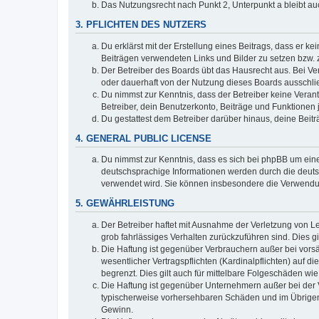
Das Nutzungsrecht nach Punkt 2, Unterpunkt a bleibt 
3. PFLICHTEN DES NUTZERS
Du erklärst mit der Erstellung eines Beitrags, dass er ke
Beiträgen verwendeten Links und Bilder zu setzen bzw.
Der Betreiber des Boards übt das Hausrecht aus. Bei V
oder dauerhaft von der Nutzung dieses Boards ausschlie
Du nimmst zur Kenntnis, dass der Betreiber keine Verantw
Betreiber, dein Benutzerkonto, Beiträge und Funktionen 
Du gestattest dem Betreiber darüber hinaus, deine Beit
4. GENERAL PUBLIC LICENSE
Du nimmst zur Kenntnis, dass es sich bei phpBB um eine
deutschsprachige Informationen werden durch die deuts
verwendet wird. Sie können insbesondere die Verwendun
5. GEWÄHRLEISTUNG
Der Betreiber haftet mit Ausnahme der Verletzung von Le
grob fahrlässiges Verhalten zurückzuführen sind. Dies 
Die Haftung ist gegenüber Verbrauchern außer bei vors
wesentlicher Vertragspflichten (Kardinalpflichten) auf
begrenzt. Dies gilt auch für mittelbare Folgeschäden 
Die Haftung ist gegenüber Unternehmern außer bei der V
typischerweise vorhersehbaren Schäden und im Übrigen 
Gewinn.