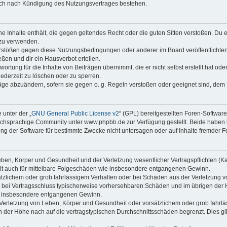
auch nach Kündigung des Nutzungsvertrages bestehen.
ine Inhalte enthält, die gegen geltendes Recht oder die guten Sitten verstoßen. Du 
 zu verwenden.
erstößen gegen diese Nutzungsbedingungen oder anderer im Board veröffentlichte
ßen und dir ein Hausverbot erteilen.
ortung für die Inhalte von Beiträgen übernimmt, die er nicht selbst erstellt hat od
jederzeit zu löschen oder zu sperren.
räge abzuändern, sofern sie gegen o. g. Regeln verstoßen oder geeignet sind, dem
 unter der „
GNU General Public License v2
“ (GPL) bereitgestellten Foren-Softwa
chsprachige Community unter www.phpbb.de zur Verfügung gestellt. Beide haben ke
g der Software für bestimmte Zwecke nicht untersagen oder auf Inhalte fremder F
ben, Körper und Gesundheit und der Verletzung wesentlicher Vertragspflichten (Kard
gilt auch für mittelbare Folgeschäden wie insbesondere entgangenen Gewinn.
ätzlichem oder grob fahrlässigem Verhalten oder bei Schäden aus der Verletzung 
 die bei Vertragsschluss typischerweise vorhersehbaren Schäden und im übrigen de
wie insbesondere entgangenen Gewinn.
erletzung von Leben, Körper und Gesundheit oder vorsätzlichem oder grob fahrläs
der Höhe nach auf die vertragstypischen Durchschnittsschäden begrenzt. Dies gi