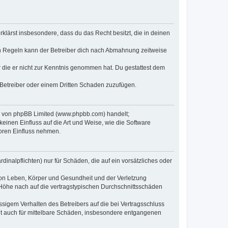
erklärst insbesondere, dass du das Recht besitzt, die in deinen
n Regeln kann der Betreiber dich nach Abmahnung zeitweise
er die er nicht zur Kenntnis genommen hat. Du gestattest dem
 Betreiber oder einem Dritten Schaden zuzufügen.
re von phpBB Limited (www.phpbb.com) handelt;
inen Einfluss auf die Art und Weise, wie die Software
oren Einfluss nehmen.
inalpflichten) nur für Schäden, die auf ein vorsätzliches oder
von Leben, Körper und Gesundheit und der Verletzung
r Höhe nach auf die vertragstypischen Durchschnittsschäden
sigem Verhalten des Betreibers auf die bei Vertragsschluss
lt auch für mittelbare Schäden, insbesondere entgangenen