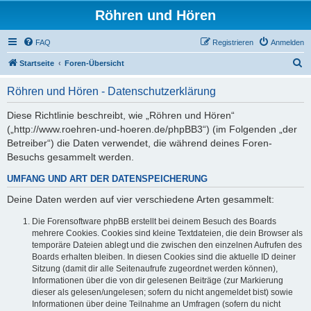
Röhren und Hören
FAQ
Registrieren
Anmelden
S
Startseite
Foren-Übersicht
u
Röhren und Hören - Datenschutzerklärung
c
h
Diese Richtlinie beschreibt, wie „Röhren und Hören“
(„http://www.roehren-und-hoeren.de/phpBB3“) (im Folgenden „der
e
Betreiber“) die Daten verwendet, die während deines Foren-
Besuchs gesammelt werden.
UMFANG UND ART DER DATENSPEICHERUNG
Deine Daten werden auf vier verschiedene Arten gesammelt:
Die Forensoftware phpBB erstellt bei deinem Besuch des Boards
mehrere Cookies. Cookies sind kleine Textdateien, die dein Browser als
temporäre Dateien ablegt und die zwischen den einzelnen Aufrufen des
Boards erhalten bleiben. In diesen Cookies sind die aktuelle ID deiner
Sitzung (damit dir alle Seitenaufrufe zugeordnet werden können),
Informationen über die von dir gelesenen Beiträge (zur Markierung
dieser als gelesen/ungelesen; sofern du nicht angemeldet bist) sowie
Informationen über deine Teilnahme an Umfragen (sofern du nicht