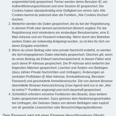
angemeldet bist) gespeichert. Ferner werden deine Benutzer-ID, ein
Authentifizierungsschlüssel und eine Session-ID gespeichert. Die
Cookies haben standardmäßig eine Gültigkeit von einem Jahr. Alle
Cookies kannst du jederzeit über die Funktion „Alle Cookies löschen“
löschen.
Weiterhin werden die Daten gespeichert, die du bei der Registrierung,
in deinem Profil oder deinem persönlichem Bereich angibst. Für die
Registrierung sind mindestens ein eindeutiger Benutzername, eine E-
Mail-Adresse und ein Passwort notwendig. Wenn durch den Betreiber
weitere Daten als notwendig festgelegt wurden, so ist dies für dich vor
deren Eingabe ersichtlich.
Wenn du einen Beitrag oder eine private Nachricht erstellst, so werden
die dort eingegebenen Daten ebenfalls gespeichert. Gleiches gilt, wenn
du einen Beitrag als Entwurf zwischenspeicherst. In diesen Fällen wird
auch deine IP-Adresse gespeichert. Die IP-Adresse wird weiterhin bei
folgenden Aktionen gespeichert: Löschen und Ändern von Beiträgen
(dazu zählen Private Nachrichten und Umfragen), Änderungen an
zentralen Profildaten (E-Mail-Adresse, Kontoaktivierung, Benutzer-
Passwort) und gescheiterte Anmeldeversuche. Die von deinem Browser
übermittelte Browser-Kennzeichnung (User Agent) wird nur in der „Wer
ist online?“-Funktion angezeigt und nicht dauerhaft gespeichert.
Schließlich erfordern einzelne Funktionen des Boards, dass weitere
Daten gespeichert werden. Dazu gehören dein Abstimmungsverhalten
bei Umfragen, der Gelesen-Status von deinen Beiträgen oder explizit
von dir gesetzte Lesezeichen oder Benachrichtigungsfunktionen.
Dein Passwort wird mit einer Einwege-Verschlüsselung (Hash)