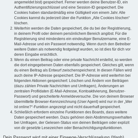
angemeldet bist) gespeichert. Ferner werden deine Benutzer-ID, ein
Authentifizierungsschlüssel und eine Session-ID gespeichert. Die
Cookies haben standardmäßig eine Gültigkeit von einem Jahr. Alle
Cookies kannst du jederzeit über die Funktion „Alle Cookies löschen“
löschen.
Weiterhin werden die Daten gespeichert, die du bei der Registrierung,
in deinem Profil oder deinem persönlichem Bereich angibst. Für die
Registrierung sind mindestens ein eindeutiger Benutzername, eine E-
Mail-Adresse und ein Passwort notwendig. Wenn durch den Betreiber
weitere Daten als notwendig festgelegt wurden, so ist dies für dich vor
deren Eingabe ersichtlich.
Wenn du einen Beitrag oder eine private Nachricht erstellst, so werden
die dort eingegebenen Daten ebenfalls gespeichert. Gleiches gilt, wenn
du einen Beitrag als Entwurf zwischenspeicherst. In diesen Fällen wird
auch deine IP-Adresse gespeichert. Die IP-Adresse wird weiterhin bei
folgenden Aktionen gespeichert: Löschen und Ändern von Beiträgen
(dazu zählen Private Nachrichten und Umfragen), Änderungen an
zentralen Profildaten (E-Mail-Adresse, Kontoaktivierung, Benutzer-
Passwort) und gescheiterte Anmeldeversuche. Die von deinem Browser
übermittelte Browser-Kennzeichnung (User Agent) wird nur in der „Wer
ist online?“-Funktion angezeigt und nicht dauerhaft gespeichert.
Schließlich erfordern einzelne Funktionen des Boards, dass weitere
Daten gespeichert werden. Dazu gehören dein Abstimmungsverhalten
bei Umfragen, der Gelesen-Status von deinen Beiträgen oder explizit
von dir gesetzte Lesezeichen oder Benachrichtigungsfunktionen.
Dein Passwort wird mit einer Einwege-Verschlüsselung (Hash)