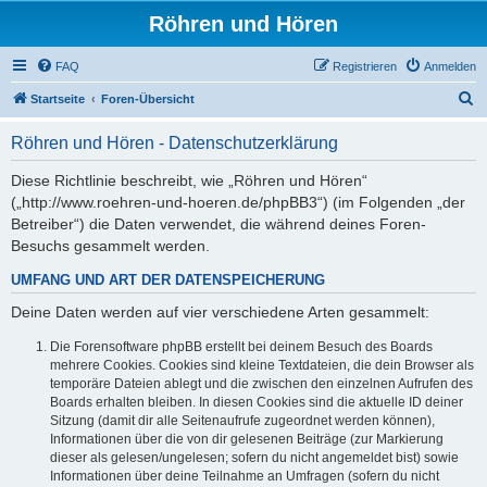
Röhren und Hören
FAQ
Registrieren
Anmelden
S
Startseite
Foren-Übersicht
u
Röhren und Hören - Datenschutzerklärung
c
h
Diese Richtlinie beschreibt, wie „Röhren und Hören“
(„http://www.roehren-und-hoeren.de/phpBB3“) (im Folgenden „der
e
Betreiber“) die Daten verwendet, die während deines Foren-
Besuchs gesammelt werden.
UMFANG UND ART DER DATENSPEICHERUNG
Deine Daten werden auf vier verschiedene Arten gesammelt:
Die Forensoftware phpBB erstellt bei deinem Besuch des Boards
mehrere Cookies. Cookies sind kleine Textdateien, die dein Browser als
temporäre Dateien ablegt und die zwischen den einzelnen Aufrufen des
Boards erhalten bleiben. In diesen Cookies sind die aktuelle ID deiner
Sitzung (damit dir alle Seitenaufrufe zugeordnet werden können),
Informationen über die von dir gelesenen Beiträge (zur Markierung
dieser als gelesen/ungelesen; sofern du nicht angemeldet bist) sowie
Informationen über deine Teilnahme an Umfragen (sofern du nicht