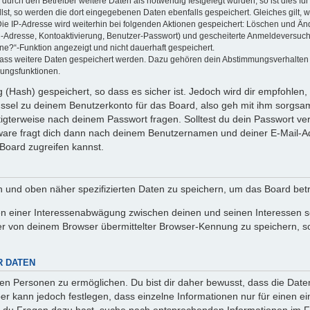
rch den Betreiber weitere Daten als notwendig festgelegt wurden, so ist dies für 
llst, so werden die dort eingegebenen Daten ebenfalls gespeichert. Gleiches gilt, 
Die IP-Adresse wird weiterhin bei folgenden Aktionen gespeichert: Löschen und Än
l-Adresse, Kontoaktivierung, Benutzer-Passwort) und gescheiterte Anmeldeversuch
ine?“-Funktion angezeigt und nicht dauerhaft gespeichert.
 dass weitere Daten gespeichert werden. Dazu gehören dein Abstimmungsverhalten
gungsfunktionen.
(Hash) gespeichert, so dass es sicher ist. Jedoch wird dir empfohlen, 
ssel zu deinem Benutzerkonto für das Board, also geh mit ihm sorgsam
htigterweise nach deinem Passwort fragen. Solltest du dein Passwort v
are fragt dich dann nach deinem Benutzernamen und deiner E-Mail-Ad
Board zugreifen kannst.
en und oben näher spezifizierten Daten zu speichern, um das Board bet
en einer Interessenabwägung zwischen deinen und seinen Interessen sow
r von deinem Browser übermittelter Browser-Kennung zu speichern, so
R DATEN
n Personen zu ermöglichen. Du bist dir daher bewusst, dass die Daten d
ber kann jedoch festlegen, dass einzelne Informationen nur für einen ei