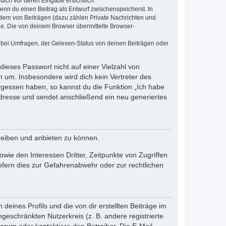
dich vor deren Eingabe ersichtlich.
wenn du einen Beitrag als Entwurf zwischenspeicherst. In
dern von Beiträgen (dazu zählen Private Nachrichten und
e. Die von deinem Browser übermittelte Browser-
 bei Umfragen, der Gelesen-Status von deinen Beiträgen oder
dieses Passwort nicht auf einer Vielzahl von
 um. Insbesondere wird dich kein Vertreter des
ergessen haben, so kannst du die Funktion „Ich habe
resse und sendet anschließend ein neu generiertes
reiben und anbieten zu können.
ie den Interessen Dritter, Zeitpunkte von Zugriffen
fern dies zur Gefahrenabwehr oder zur rechtlichen
eines Profils und die von dir erstellten Beiträge im
ngeschränkten Nutzerkreis (z. B. andere registrierte