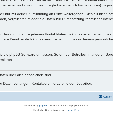
n du Fragen dazu hast, suche nach entsprechenden Informationen im Fo
n Betreiber und von ihm beauftragte Personen (Administratoren) zugäng
r nur mit deiner Zustimmung an Dritte weitergeben. Dies gilt nicht, s
n) verpflichtet ist oder die Daten zur Durchsetzung rechtlicher Interes
er den von dir angegebenen Kontaktdaten zu kontaktieren, sofern dies 
andere Benutzer dich kontaktieren, sofern du dies in deinem persönliche
, die die phpBB-Software umfassen. Sofern der Betreiber in anderen Be
ormieren.
 Daten über dich gespeichert sind.
 Daten verlangen. Kontaktiere hierzu bitte den Betreiber.
Kontakt
Powered by
phpBB
® Forum Software © phpBB Limited
Deutsche Übersetzung durch
phpBB.de