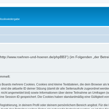
 Musikwiedergabe
(„http://www.roehren-und-hoeren.de/phpBB3“) (im Folgenden „der Betre
ammelt:
s Boards mehrere Cookies. Cookies sind kleine Textdateien, die dein Browser als
 sind die aktuelle ID deiner Sitzung (damit dir alle Seitenaufrufe zugeordnet werd
u nicht angemeldet bist) sowie Informationen über deine Teilnahme an Umfragen (s
eine Session-ID gespeichert. Die Cookies haben standardmäßig eine Gültigkeit von 
Registrierung, in deinem Profil oder deinem persönlichem Bereich angibst. Für di