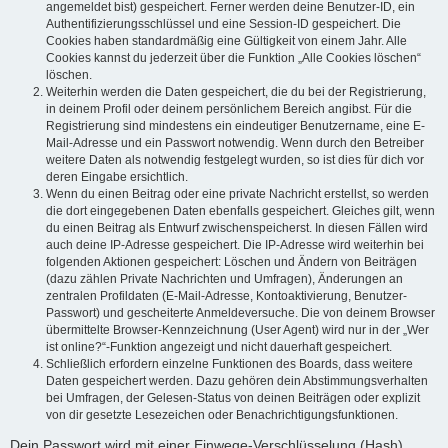
angemeldet bist) gespeichert. Ferner werden deine Benutzer-ID, ein
Authentifizierungsschlüssel und eine Session-ID gespeichert. Die
Cookies haben standardmäßig eine Gültigkeit von einem Jahr. Alle
Cookies kannst du jederzeit über die Funktion „Alle Cookies löschen“
löschen.
Weiterhin werden die Daten gespeichert, die du bei der Registrierung,
in deinem Profil oder deinem persönlichem Bereich angibst. Für die
Registrierung sind mindestens ein eindeutiger Benutzername, eine E-
Mail-Adresse und ein Passwort notwendig. Wenn durch den Betreiber
weitere Daten als notwendig festgelegt wurden, so ist dies für dich vor
deren Eingabe ersichtlich.
Wenn du einen Beitrag oder eine private Nachricht erstellst, so werden
die dort eingegebenen Daten ebenfalls gespeichert. Gleiches gilt, wenn
du einen Beitrag als Entwurf zwischenspeicherst. In diesen Fällen wird
auch deine IP-Adresse gespeichert. Die IP-Adresse wird weiterhin bei
folgenden Aktionen gespeichert: Löschen und Ändern von Beiträgen
(dazu zählen Private Nachrichten und Umfragen), Änderungen an
zentralen Profildaten (E-Mail-Adresse, Kontoaktivierung, Benutzer-
Passwort) und gescheiterte Anmeldeversuche. Die von deinem Browser
übermittelte Browser-Kennzeichnung (User Agent) wird nur in der „Wer
ist online?“-Funktion angezeigt und nicht dauerhaft gespeichert.
Schließlich erfordern einzelne Funktionen des Boards, dass weitere
Daten gespeichert werden. Dazu gehören dein Abstimmungsverhalten
bei Umfragen, der Gelesen-Status von deinen Beiträgen oder explizit
von dir gesetzte Lesezeichen oder Benachrichtigungsfunktionen.
Dein Passwort wird mit einer Einwege-Verschlüsselung (Hash)