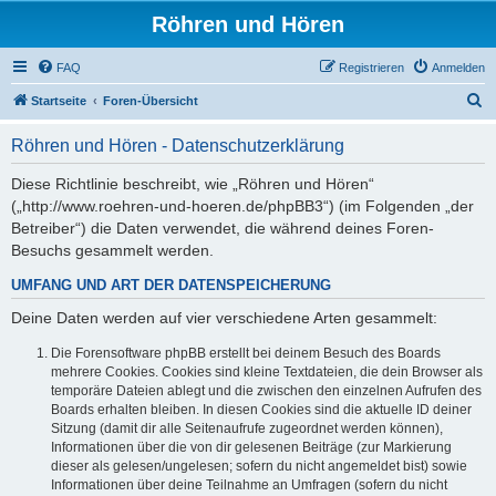
Röhren und Hören
FAQ
Registrieren
Anmelden
S
Startseite
Foren-Übersicht
u
Röhren und Hören - Datenschutzerklärung
c
h
Diese Richtlinie beschreibt, wie „Röhren und Hören“
(„http://www.roehren-und-hoeren.de/phpBB3“) (im Folgenden „der
e
Betreiber“) die Daten verwendet, die während deines Foren-
Besuchs gesammelt werden.
UMFANG UND ART DER DATENSPEICHERUNG
Deine Daten werden auf vier verschiedene Arten gesammelt:
Die Forensoftware phpBB erstellt bei deinem Besuch des Boards
mehrere Cookies. Cookies sind kleine Textdateien, die dein Browser als
temporäre Dateien ablegt und die zwischen den einzelnen Aufrufen des
Boards erhalten bleiben. In diesen Cookies sind die aktuelle ID deiner
Sitzung (damit dir alle Seitenaufrufe zugeordnet werden können),
Informationen über die von dir gelesenen Beiträge (zur Markierung
dieser als gelesen/ungelesen; sofern du nicht angemeldet bist) sowie
Informationen über deine Teilnahme an Umfragen (sofern du nicht