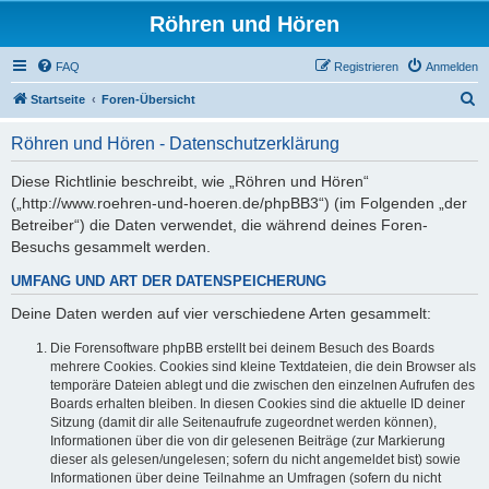
Röhren und Hören
FAQ
Registrieren
Anmelden
S
Startseite
Foren-Übersicht
u
Röhren und Hören - Datenschutzerklärung
c
h
Diese Richtlinie beschreibt, wie „Röhren und Hören“
(„http://www.roehren-und-hoeren.de/phpBB3“) (im Folgenden „der
e
Betreiber“) die Daten verwendet, die während deines Foren-
Besuchs gesammelt werden.
UMFANG UND ART DER DATENSPEICHERUNG
Deine Daten werden auf vier verschiedene Arten gesammelt:
Die Forensoftware phpBB erstellt bei deinem Besuch des Boards
mehrere Cookies. Cookies sind kleine Textdateien, die dein Browser als
temporäre Dateien ablegt und die zwischen den einzelnen Aufrufen des
Boards erhalten bleiben. In diesen Cookies sind die aktuelle ID deiner
Sitzung (damit dir alle Seitenaufrufe zugeordnet werden können),
Informationen über die von dir gelesenen Beiträge (zur Markierung
dieser als gelesen/ungelesen; sofern du nicht angemeldet bist) sowie
Informationen über deine Teilnahme an Umfragen (sofern du nicht