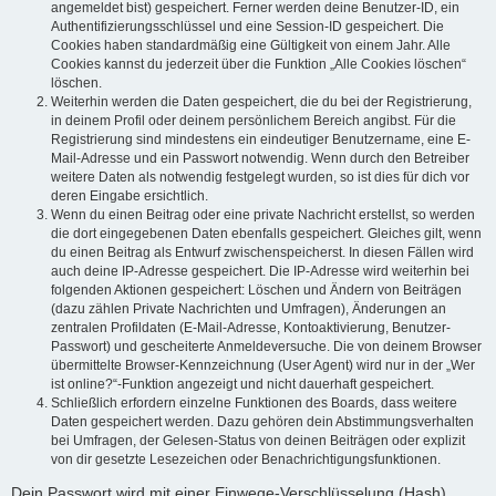
angemeldet bist) gespeichert. Ferner werden deine Benutzer-ID, ein
Authentifizierungsschlüssel und eine Session-ID gespeichert. Die
Cookies haben standardmäßig eine Gültigkeit von einem Jahr. Alle
Cookies kannst du jederzeit über die Funktion „Alle Cookies löschen“
löschen.
Weiterhin werden die Daten gespeichert, die du bei der Registrierung,
in deinem Profil oder deinem persönlichem Bereich angibst. Für die
Registrierung sind mindestens ein eindeutiger Benutzername, eine E-
Mail-Adresse und ein Passwort notwendig. Wenn durch den Betreiber
weitere Daten als notwendig festgelegt wurden, so ist dies für dich vor
deren Eingabe ersichtlich.
Wenn du einen Beitrag oder eine private Nachricht erstellst, so werden
die dort eingegebenen Daten ebenfalls gespeichert. Gleiches gilt, wenn
du einen Beitrag als Entwurf zwischenspeicherst. In diesen Fällen wird
auch deine IP-Adresse gespeichert. Die IP-Adresse wird weiterhin bei
folgenden Aktionen gespeichert: Löschen und Ändern von Beiträgen
(dazu zählen Private Nachrichten und Umfragen), Änderungen an
zentralen Profildaten (E-Mail-Adresse, Kontoaktivierung, Benutzer-
Passwort) und gescheiterte Anmeldeversuche. Die von deinem Browser
übermittelte Browser-Kennzeichnung (User Agent) wird nur in der „Wer
ist online?“-Funktion angezeigt und nicht dauerhaft gespeichert.
Schließlich erfordern einzelne Funktionen des Boards, dass weitere
Daten gespeichert werden. Dazu gehören dein Abstimmungsverhalten
bei Umfragen, der Gelesen-Status von deinen Beiträgen oder explizit
von dir gesetzte Lesezeichen oder Benachrichtigungsfunktionen.
Dein Passwort wird mit einer Einwege-Verschlüsselung (Hash)