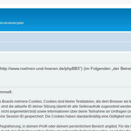
 Musikwiedergabe
(„http://www.roehren-und-hoeren.de/phpBB3“) (im Folgenden „der Betre
ammelt:
s Boards mehrere Cookies. Cookies sind kleine Textdateien, die dein Browser als
 sind die aktuelle ID deiner Sitzung (damit dir alle Seitenaufrufe zugeordnet werd
u nicht angemeldet bist) sowie Informationen über deine Teilnahme an Umfragen (s
eine Session-ID gespeichert. Die Cookies haben standardmäßig eine Gültigkeit von 
Registrierung, in deinem Profil oder deinem persönlichem Bereich angibst. Für di