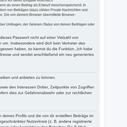
dich vor deren Eingabe ersichtlich.
wenn du einen Beitrag als Entwurf zwischenspeicherst. In
dern von Beiträgen (dazu zählen Private Nachrichten und
e. Die von deinem Browser übermittelte Browser-
 bei Umfragen, der Gelesen-Status von deinen Beiträgen oder
dieses Passwort nicht auf einer Vielzahl von
 um. Insbesondere wird dich kein Vertreter des
ergessen haben, so kannst du die Funktion „Ich habe
resse und sendet anschließend ein neu generiertes
reiben und anbieten zu können.
ie den Interessen Dritter, Zeitpunkte von Zugriffen
fern dies zur Gefahrenabwehr oder zur rechtlichen
eines Profils und die von dir erstellten Beiträge im
ngeschränkten Nutzerkreis (z. B. andere registrierte