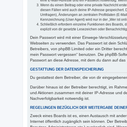
eine E-Mail-Adresse und ein Passwort notwendig. Wenn du
Wenn du einen Beitrag oder eine private Nachricht erste
diesen Fällen wird auch deine IP-Adresse gespeichert. 
Umfragen), Änderungen an zentralen Profildaten (E-Mai
Kennzeichnung (User Agent) wird nur in der „Wer ist onl
Schließlich erfordern einzelne Funktionen des Boards,
explizit von dir gesetzte Lesezeichen oder Benachrichti
Dein Passwort wird mit einer Einwege-Verschlüsselung 
Webseiten zu verwenden. Das Passwort ist dein Schlü
Betreibers, von phpBB Limited oder ein Dritter berec
mein Passwort vergessen“ benutzen. Die phpBB-Softw
Passwort an diese Adresse, mit dem du dann auf das 
GESTATTUNG DER DATENSPEICHERUNG
Du gestattest dem Betreiber, die von dir eingegeben
Darüber hinaus ist der Betreiber berechtigt, im Rahm
und Aktionen zusammen mit deiner IP-Adresse und de
Nachverfolgbarkeit notwendig ist.
REGELUNGEN BEZÜGLICH DER WEITERGABE DEINE
Zweck eines Boards ist es, einen Austausch mit andere
Internet öffentlich zugänglich sein können. Der Betrei