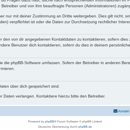
n du Fragen dazu hast, suche nach entsprechenden Informationen im Fo
n Betreiber und von ihm beauftragte Personen (Administratoren) zugäng
r nur mit deiner Zustimmung an Dritte weitergeben. Dies gilt nicht, s
n) verpflichtet ist oder die Daten zur Durchsetzung rechtlicher Interes
er den von dir angegebenen Kontaktdaten zu kontaktieren, sofern dies 
andere Benutzer dich kontaktieren, sofern du dies in deinem persönliche
, die die phpBB-Software umfassen. Sofern der Betreiber in anderen Be
ormieren.
 Daten über dich gespeichert sind.
 Daten verlangen. Kontaktiere hierzu bitte den Betreiber.
Kontakt
Powered by
phpBB
® Forum Software © phpBB Limited
Deutsche Übersetzung durch
phpBB.de