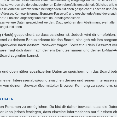
rch den Betreiber weitere Daten als notwendig festgelegt wurden, so ist dies für 
llst, so werden die dort eingegebenen Daten ebenfalls gespeichert. Gleiches gilt, 
Die IP-Adresse wird weiterhin bei folgenden Aktionen gespeichert: Löschen und Än
l-Adresse, Kontoaktivierung, Benutzer-Passwort) und gescheiterte Anmeldeversuch
ine?“-Funktion angezeigt und nicht dauerhaft gespeichert.
 dass weitere Daten gespeichert werden. Dazu gehören dein Abstimmungsverhalten
gungsfunktionen.
(Hash) gespeichert, so dass es sicher ist. Jedoch wird dir empfohlen, 
ssel zu deinem Benutzerkonto für das Board, also geh mit ihm sorgsam
htigterweise nach deinem Passwort fragen. Solltest du dein Passwort v
are fragt dich dann nach deinem Benutzernamen und deiner E-Mail-Ad
Board zugreifen kannst.
en und oben näher spezifizierten Daten zu speichern, um das Board bet
en einer Interessenabwägung zwischen deinen und seinen Interessen sow
r von deinem Browser übermittelter Browser-Kennung zu speichern, so
R DATEN
n Personen zu ermöglichen. Du bist dir daher bewusst, dass die Daten d
ber kann jedoch festlegen, dass einzelne Informationen nur für einen ei