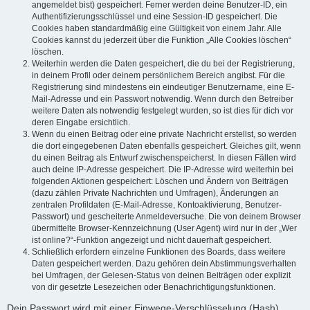
angemeldet bist) gespeichert. Ferner werden deine Benutzer-ID, ein
Authentifizierungsschlüssel und eine Session-ID gespeichert. Die
Cookies haben standardmäßig eine Gültigkeit von einem Jahr. Alle
Cookies kannst du jederzeit über die Funktion „Alle Cookies löschen“
löschen.
Weiterhin werden die Daten gespeichert, die du bei der Registrierung,
in deinem Profil oder deinem persönlichem Bereich angibst. Für die
Registrierung sind mindestens ein eindeutiger Benutzername, eine E-
Mail-Adresse und ein Passwort notwendig. Wenn durch den Betreiber
weitere Daten als notwendig festgelegt wurden, so ist dies für dich vor
deren Eingabe ersichtlich.
Wenn du einen Beitrag oder eine private Nachricht erstellst, so werden
die dort eingegebenen Daten ebenfalls gespeichert. Gleiches gilt, wenn
du einen Beitrag als Entwurf zwischenspeicherst. In diesen Fällen wird
auch deine IP-Adresse gespeichert. Die IP-Adresse wird weiterhin bei
folgenden Aktionen gespeichert: Löschen und Ändern von Beiträgen
(dazu zählen Private Nachrichten und Umfragen), Änderungen an
zentralen Profildaten (E-Mail-Adresse, Kontoaktivierung, Benutzer-
Passwort) und gescheiterte Anmeldeversuche. Die von deinem Browser
übermittelte Browser-Kennzeichnung (User Agent) wird nur in der „Wer
ist online?“-Funktion angezeigt und nicht dauerhaft gespeichert.
Schließlich erfordern einzelne Funktionen des Boards, dass weitere
Daten gespeichert werden. Dazu gehören dein Abstimmungsverhalten
bei Umfragen, der Gelesen-Status von deinen Beiträgen oder explizit
von dir gesetzte Lesezeichen oder Benachrichtigungsfunktionen.
Dein Passwort wird mit einer Einwege-Verschlüsselung (Hash)