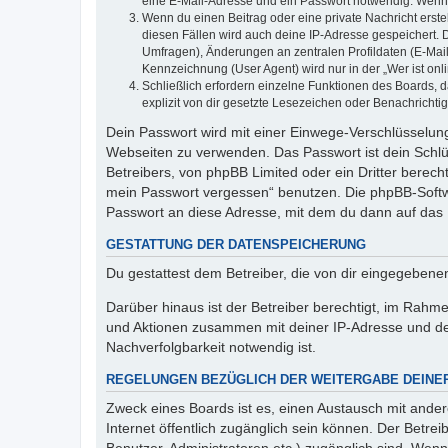
eine E-Mail-Adresse und ein Passwort notwendig. Wenn du
Wenn du einen Beitrag oder eine private Nachricht erste
diesen Fällen wird auch deine IP-Adresse gespeichert. 
Umfragen), Änderungen an zentralen Profildaten (E-Mai
Kennzeichnung (User Agent) wird nur in der „Wer ist onl
Schließlich erfordern einzelne Funktionen des Boards,
explizit von dir gesetzte Lesezeichen oder Benachrichti
Dein Passwort wird mit einer Einwege-Verschlüsselung 
Webseiten zu verwenden. Das Passwort ist dein Schlü
Betreibers, von phpBB Limited oder ein Dritter berec
mein Passwort vergessen“ benutzen. Die phpBB-Softw
Passwort an diese Adresse, mit dem du dann auf das 
GESTATTUNG DER DATENSPEICHERUNG
Du gestattest dem Betreiber, die von dir eingegeben
Darüber hinaus ist der Betreiber berechtigt, im Rahm
und Aktionen zusammen mit deiner IP-Adresse und de
Nachverfolgbarkeit notwendig ist.
REGELUNGEN BEZÜGLICH DER WEITERGABE DEINE
Zweck eines Boards ist es, einen Austausch mit andere
Internet öffentlich zugänglich sein können. Der Betrei