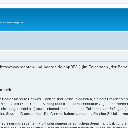
 Musikwiedergabe
(„http://www.roehren-und-hoeren.de/phpBB3“) (im Folgenden „der Betre
ammelt:
s Boards mehrere Cookies. Cookies sind kleine Textdateien, die dein Browser als
 sind die aktuelle ID deiner Sitzung (damit dir alle Seitenaufrufe zugeordnet werd
u nicht angemeldet bist) sowie Informationen über deine Teilnahme an Umfragen (s
eine Session-ID gespeichert. Die Cookies haben standardmäßig eine Gültigkeit von 
Registrierung, in deinem Profil oder deinem persönlichem Bereich angibst. Für di