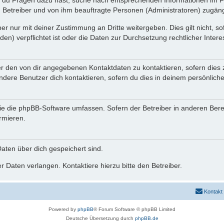
n du Fragen dazu hast, suche nach entsprechenden Informationen im Fo
n Betreiber und von ihm beauftragte Personen (Administratoren) zugäng
r nur mit deiner Zustimmung an Dritte weitergeben. Dies gilt nicht, s
n) verpflichtet ist oder die Daten zur Durchsetzung rechtlicher Interes
er den von dir angegebenen Kontaktdaten zu kontaktieren, sofern dies 
andere Benutzer dich kontaktieren, sofern du dies in deinem persönliche
, die die phpBB-Software umfassen. Sofern der Betreiber in anderen Be
ormieren.
 Daten über dich gespeichert sind.
 Daten verlangen. Kontaktiere hierzu bitte den Betreiber.
Kontakt
Powered by
phpBB
® Forum Software © phpBB Limited
Deutsche Übersetzung durch
phpBB.de