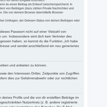
dich vor deren Eingabe ersichtlich.
wenn du einen Beitrag als Entwurf zwischenspeicherst. In
dern von Beiträgen (dazu zählen Private Nachrichten und
e. Die von deinem Browser übermittelte Browser-
 bei Umfragen, der Gelesen-Status von deinen Beiträgen oder
dieses Passwort nicht auf einer Vielzahl von
 um. Insbesondere wird dich kein Vertreter des
ergessen haben, so kannst du die Funktion „Ich habe
resse und sendet anschließend ein neu generiertes
reiben und anbieten zu können.
ie den Interessen Dritter, Zeitpunkte von Zugriffen
fern dies zur Gefahrenabwehr oder zur rechtlichen
eines Profils und die von dir erstellten Beiträge im
ngeschränkten Nutzerkreis (z. B. andere registrierte