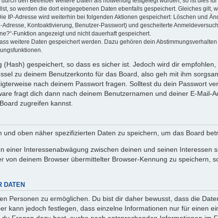
rch den Betreiber weitere Daten als notwendig festgelegt wurden, so ist dies für 
llst, so werden die dort eingegebenen Daten ebenfalls gespeichert. Gleiches gilt, 
Die IP-Adresse wird weiterhin bei folgenden Aktionen gespeichert: Löschen und Än
l-Adresse, Kontoaktivierung, Benutzer-Passwort) und gescheiterte Anmeldeversuch
ine?“-Funktion angezeigt und nicht dauerhaft gespeichert.
 dass weitere Daten gespeichert werden. Dazu gehören dein Abstimmungsverhalten
gungsfunktionen.
(Hash) gespeichert, so dass es sicher ist. Jedoch wird dir empfohlen, 
ssel zu deinem Benutzerkonto für das Board, also geh mit ihm sorgsam
htigterweise nach deinem Passwort fragen. Solltest du dein Passwort v
are fragt dich dann nach deinem Benutzernamen und deiner E-Mail-Ad
Board zugreifen kannst.
en und oben näher spezifizierten Daten zu speichern, um das Board bet
en einer Interessenabwägung zwischen deinen und seinen Interessen sow
r von deinem Browser übermittelter Browser-Kennung zu speichern, so
R DATEN
n Personen zu ermöglichen. Du bist dir daher bewusst, dass die Daten d
ber kann jedoch festlegen, dass einzelne Informationen nur für einen ei