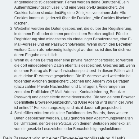
angemeldet bist) gespeichert. Ferner werden deine Benutzer-ID, ein
Authentifizierungsschlüssel und eine Session-ID gespeichert. Die
Cookies haben standardmäßig eine Gültigkeit von einem Jahr. Alle
Cookies kannst du jederzeit über die Funktion „Alle Cookies löschen“
löschen.
Weiterhin werden die Daten gespeichert, die du bei der Registrierung,
in deinem Profil oder deinem persönlichem Bereich angibst. Für die
Registrierung sind mindestens ein eindeutiger Benutzername, eine E-
Mail-Adresse und ein Passwort notwendig. Wenn durch den Betreiber
weitere Daten als notwendig festgelegt wurden, so ist dies für dich vor
deren Eingabe ersichtlich.
Wenn du einen Beitrag oder eine private Nachricht erstellst, so werden
die dort eingegebenen Daten ebenfalls gespeichert. Gleiches gilt, wenn
du einen Beitrag als Entwurf zwischenspeicherst. In diesen Fällen wird
auch deine IP-Adresse gespeichert. Die IP-Adresse wird weiterhin bei
folgenden Aktionen gespeichert: Löschen und Ändern von Beiträgen
(dazu zählen Private Nachrichten und Umfragen), Änderungen an
zentralen Profildaten (E-Mail-Adresse, Kontoaktivierung, Benutzer-
Passwort) und gescheiterte Anmeldeversuche. Die von deinem Browser
übermittelte Browser-Kennzeichnung (User Agent) wird nur in der „Wer
ist online?“-Funktion angezeigt und nicht dauerhaft gespeichert.
Schließlich erfordern einzelne Funktionen des Boards, dass weitere
Daten gespeichert werden. Dazu gehören dein Abstimmungsverhalten
bei Umfragen, der Gelesen-Status von deinen Beiträgen oder explizit
von dir gesetzte Lesezeichen oder Benachrichtigungsfunktionen.
Dein Passwort wird mit einer Einwege-Verschlüsselung (Hash)