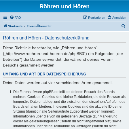
Röhren und Hören
FAQ
Registrieren
Anmelden
S
Startseite
Foren-Übersicht
u
Röhren und Hören - Datenschutzerklärung
c
h
Diese Richtlinie beschreibt, wie „Röhren und Hören“
(„http://www.roehren-und-hoeren.de/phpBB3“) (im Folgenden „der
e
Betreiber“) die Daten verwendet, die während deines Foren-
Besuchs gesammelt werden.
UMFANG UND ART DER DATENSPEICHERUNG
Deine Daten werden auf vier verschiedene Arten gesammelt:
Die Forensoftware phpBB erstellt bei deinem Besuch des Boards
mehrere Cookies. Cookies sind kleine Textdateien, die dein Browser als
temporäre Dateien ablegt und die zwischen den einzelnen Aufrufen des
Boards erhalten bleiben. In diesen Cookies sind die aktuelle ID deiner
Sitzung (damit dir alle Seitenaufrufe zugeordnet werden können),
Informationen über die von dir gelesenen Beiträge (zur Markierung
dieser als gelesen/ungelesen; sofern du nicht angemeldet bist) sowie
Informationen über deine Teilnahme an Umfragen (sofern du nicht