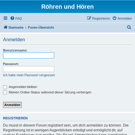
Röhren und Hören
FAQ
Registrieren
Anmelden
S
Startseite
Foren-Übersicht
u
Anmelden
c
h
Benutzername:
e
Passwort:
Ich habe mein Passwort vergessen
Angemeldet bleiben
Meinen Online-Status während dieser Sitzung verbergen
REGISTRIEREN
Du musst in diesem Forum registriert sein, um dich anmelden zu können. Die
Registrierung ist in wenigen Augenblicken erledigt und ermöglicht dir, auf
weitere Funktionen zuzugreifen. Die Board-Administration kann registrierten