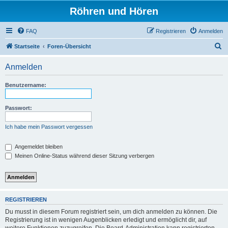
Röhren und Hören
FAQ
Registrieren
Anmelden
S
Startseite
Foren-Übersicht
u
Anmelden
c
h
Benutzername:
e
Passwort:
Ich habe mein Passwort vergessen
Angemeldet bleiben
Meinen Online-Status während dieser Sitzung verbergen
REGISTRIEREN
Du musst in diesem Forum registriert sein, um dich anmelden zu können. Die
Registrierung ist in wenigen Augenblicken erledigt und ermöglicht dir, auf
weitere Funktionen zuzugreifen. Die Board-Administration kann registrierten