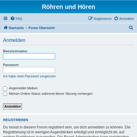
Röhren und Hören
FAQ
Registrieren
Anmelden
S
Startseite
Foren-Übersicht
u
Anmelden
c
h
Benutzername:
e
Passwort:
Ich habe mein Passwort vergessen
Angemeldet bleiben
Meinen Online-Status während dieser Sitzung verbergen
REGISTRIEREN
Du musst in diesem Forum registriert sein, um dich anmelden zu können. Die
Registrierung ist in wenigen Augenblicken erledigt und ermöglicht dir, auf
weitere Funktionen zuzugreifen. Die Board-Administration kann registrierten