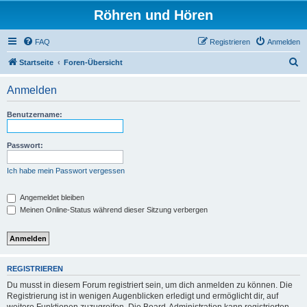
Röhren und Hören
FAQ
Registrieren
Anmelden
S
Startseite
Foren-Übersicht
u
Anmelden
c
h
Benutzername:
e
Passwort:
Ich habe mein Passwort vergessen
Angemeldet bleiben
Meinen Online-Status während dieser Sitzung verbergen
REGISTRIEREN
Du musst in diesem Forum registriert sein, um dich anmelden zu können. Die
Registrierung ist in wenigen Augenblicken erledigt und ermöglicht dir, auf
weitere Funktionen zuzugreifen. Die Board-Administration kann registrierten