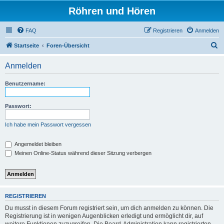
Röhren und Hören
FAQ
Registrieren
Anmelden
S
Startseite
Foren-Übersicht
u
Anmelden
c
h
Benutzername:
e
Passwort:
Ich habe mein Passwort vergessen
Angemeldet bleiben
Meinen Online-Status während dieser Sitzung verbergen
REGISTRIEREN
Du musst in diesem Forum registriert sein, um dich anmelden zu können. Die
Registrierung ist in wenigen Augenblicken erledigt und ermöglicht dir, auf
weitere Funktionen zuzugreifen. Die Board-Administration kann registrierten