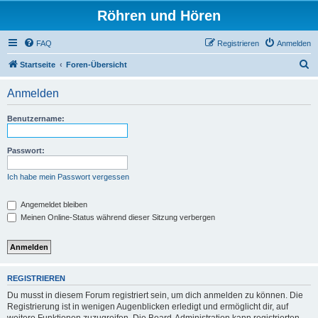
Röhren und Hören
FAQ
Registrieren
Anmelden
S
Startseite
Foren-Übersicht
u
Anmelden
c
h
Benutzername:
e
Passwort:
Ich habe mein Passwort vergessen
Angemeldet bleiben
Meinen Online-Status während dieser Sitzung verbergen
REGISTRIEREN
Du musst in diesem Forum registriert sein, um dich anmelden zu können. Die
Registrierung ist in wenigen Augenblicken erledigt und ermöglicht dir, auf
weitere Funktionen zuzugreifen. Die Board-Administration kann registrierten