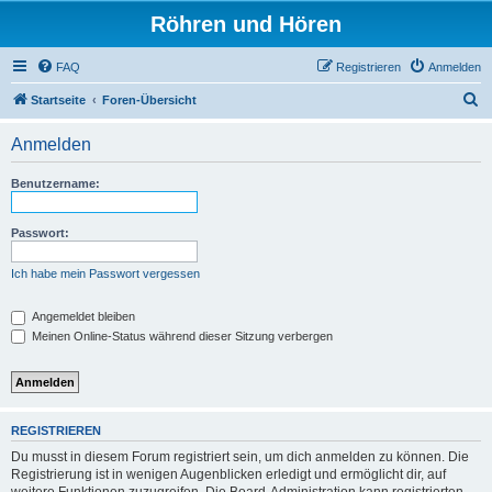
Röhren und Hören
FAQ
Registrieren
Anmelden
S
Startseite
Foren-Übersicht
u
Anmelden
c
h
Benutzername:
e
Passwort:
Ich habe mein Passwort vergessen
Angemeldet bleiben
Meinen Online-Status während dieser Sitzung verbergen
REGISTRIEREN
Du musst in diesem Forum registriert sein, um dich anmelden zu können. Die
Registrierung ist in wenigen Augenblicken erledigt und ermöglicht dir, auf
weitere Funktionen zuzugreifen. Die Board-Administration kann registrierten