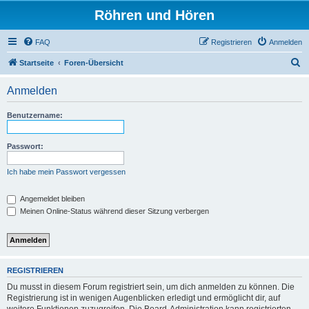
Röhren und Hören
FAQ
Registrieren
Anmelden
S
Startseite
Foren-Übersicht
u
Anmelden
c
h
Benutzername:
e
Passwort:
Ich habe mein Passwort vergessen
Angemeldet bleiben
Meinen Online-Status während dieser Sitzung verbergen
REGISTRIEREN
Du musst in diesem Forum registriert sein, um dich anmelden zu können. Die
Registrierung ist in wenigen Augenblicken erledigt und ermöglicht dir, auf
weitere Funktionen zuzugreifen. Die Board-Administration kann registrierten