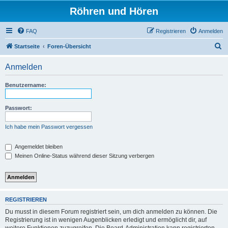
Röhren und Hören
FAQ
Registrieren
Anmelden
S
Startseite
Foren-Übersicht
u
Anmelden
c
h
Benutzername:
e
Passwort:
Ich habe mein Passwort vergessen
Angemeldet bleiben
Meinen Online-Status während dieser Sitzung verbergen
REGISTRIEREN
Du musst in diesem Forum registriert sein, um dich anmelden zu können. Die
Registrierung ist in wenigen Augenblicken erledigt und ermöglicht dir, auf
weitere Funktionen zuzugreifen. Die Board-Administration kann registrierten