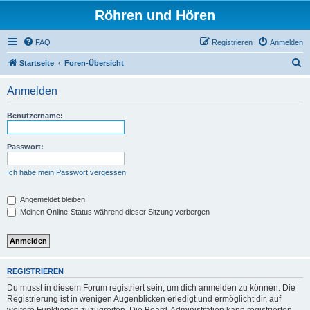
Röhren und Hören
FAQ
Registrieren
Anmelden
S
Startseite
Foren-Übersicht
u
Anmelden
c
h
Benutzername:
e
Passwort:
Ich habe mein Passwort vergessen
Angemeldet bleiben
Meinen Online-Status während dieser Sitzung verbergen
REGISTRIEREN
Du musst in diesem Forum registriert sein, um dich anmelden zu können. Die
Registrierung ist in wenigen Augenblicken erledigt und ermöglicht dir, auf
weitere Funktionen zuzugreifen. Die Board-Administration kann registrierten