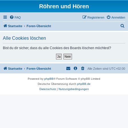
Röhren und Hören
FAQ
Registrieren
Anmelden
S
Startseite
Foren-Übersicht
u
Alle Cookies löschen
c
h
Bist du dir sicher, dass du alle Cookies des Boards löschen möchtest?
e
Startseite
Foren-Übersicht
Alle Zeiten sind
UTC+02:00
Powered by
phpBB
® Forum Software © phpBB Limited
Deutsche Übersetzung durch
phpBB.de
Datenschutz
|
Nutzungsbedingungen