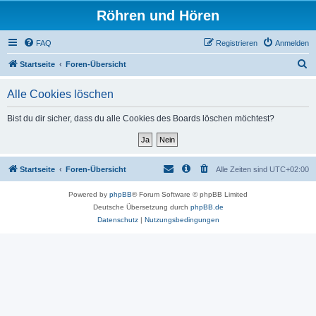
Röhren und Hören
FAQ
Registrieren
Anmelden
S
Startseite
Foren-Übersicht
u
Alle Cookies löschen
c
h
Bist du dir sicher, dass du alle Cookies des Boards löschen möchtest?
e
Startseite
Foren-Übersicht
Alle Zeiten sind
UTC+02:00
Powered by
phpBB
® Forum Software © phpBB Limited
Deutsche Übersetzung durch
phpBB.de
Datenschutz
|
Nutzungsbedingungen