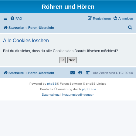
Röhren und Hören
FAQ
Registrieren
Anmelden
S
Startseite
Foren-Übersicht
u
Alle Cookies löschen
c
h
Bist du dir sicher, dass du alle Cookies des Boards löschen möchtest?
e
Startseite
Foren-Übersicht
Alle Zeiten sind
UTC+02:00
Powered by
phpBB
® Forum Software © phpBB Limited
Deutsche Übersetzung durch
phpBB.de
Datenschutz
|
Nutzungsbedingungen