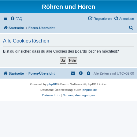
Röhren und Hören
FAQ
Registrieren
Anmelden
S
Startseite
Foren-Übersicht
u
Alle Cookies löschen
c
h
Bist du dir sicher, dass du alle Cookies des Boards löschen möchtest?
e
Startseite
Foren-Übersicht
Alle Zeiten sind
UTC+02:00
Powered by
phpBB
® Forum Software © phpBB Limited
Deutsche Übersetzung durch
phpBB.de
Datenschutz
|
Nutzungsbedingungen