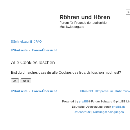
Röhren und Hören
Forum für Freunde der audiophilen
Musikwiedergabe
Schnellzugriff
FAQ
Startseite
Foren-Übersicht
Alle Cookies löschen
Bist du dir sicher, dass du alle Cookies des Boards löschen möchtest?
Startseite
Foren-Übersicht
Kontakt
Impressum
Alle Coo
Powered by
phpBB
® Forum Software © phpBB Lim
Deutsche Übersetzung durch
phpBB.de
Datenschutz
|
Nutzungsbedingungen