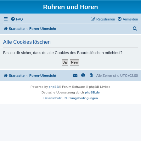
Röhren und Hören
FAQ
Registrieren
Anmelden
S
Startseite
Foren-Übersicht
u
Alle Cookies löschen
c
h
Bist du dir sicher, dass du alle Cookies des Boards löschen möchtest?
e
Startseite
Foren-Übersicht
Alle Zeiten sind
UTC+02:00
Powered by
phpBB
® Forum Software © phpBB Limited
Deutsche Übersetzung durch
phpBB.de
Datenschutz
|
Nutzungsbedingungen