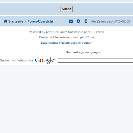
Startseite
Foren-Übersicht
Alle Zeiten sind
UTC+02:00
Powered by
phpBB
® Forum Software © phpBB Limited
Deutsche Übersetzung durch
phpBB.de
Datenschutz
|
Nutzungsbedingungen
Suchanfrage via google
Suche nach Wörtern via
: