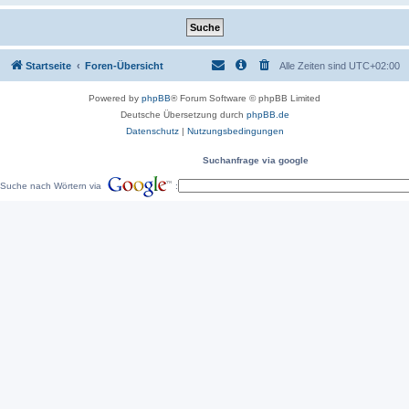
Startseite
Foren-Übersicht
Alle Zeiten sind
UTC+02:00
Powered by
phpBB
® Forum Software © phpBB Limited
Deutsche Übersetzung durch
phpBB.de
Datenschutz
|
Nutzungsbedingungen
Suchanfrage via google
Suche nach Wörtern via
: