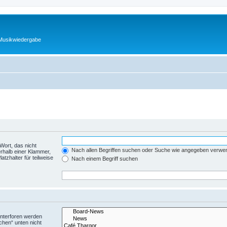
 Musikwiedergabe
Wort, das nicht
Nach allen Begriffen suchen oder Suche wie angegeben verwe
rhalb einer Klammer,
tzhalter für teilweise
Nach einem Begriff suchen
Unterforen werden
chen“ unten nicht