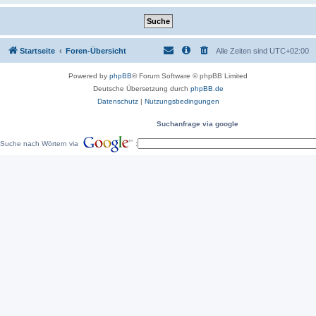
Startseite
Foren-Übersicht
Alle Zeiten sind
UTC+02:00
Powered by
phpBB
® Forum Software © phpBB Limited
Deutsche Übersetzung durch
phpBB.de
Datenschutz
|
Nutzungsbedingungen
Suchanfrage via google
Suche nach Wörtern via
: