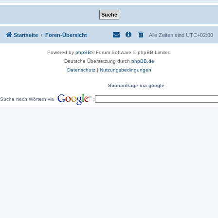
Startseite
Foren-Übersicht
Alle Zeiten sind
UTC+02:00
Powered by
phpBB
® Forum Software © phpBB Limited
Deutsche Übersetzung durch
phpBB.de
Datenschutz
|
Nutzungsbedingungen
Suchanfrage via google
Suche nach Wörtern via
: